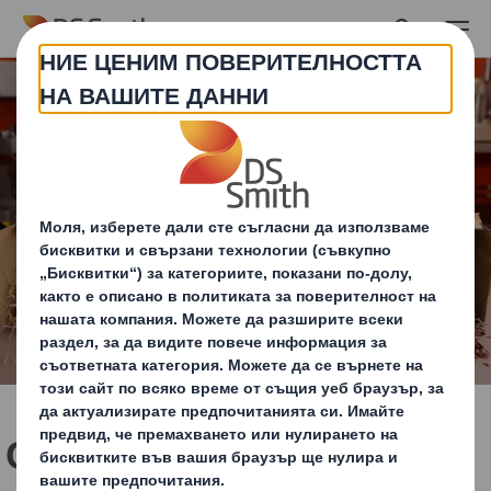
Skip to main content
Слама, коноп, какаови