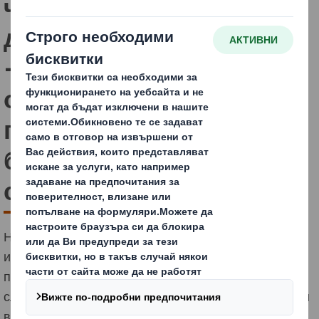
черупки, маргаритки и
дори морски водорасли
– как могат да бъдат
опаковани (без
пластмаса) Вашите
бъдещи хранителни
стоки
Ние мислим нестандартно и изпробваме нови и
иновативни материали за нашия процес на
производство на хартия и опаковки с помощта на
слама, маргаритки, коноп, черупки от какао и морски
водорасли.