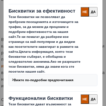
В момента изпитваме редица алтернативни влакна
като част от нашия план за научноизследователска и
развойна дейност и иновации на стойност 100 млн.
паунда, за да ускорим прилагането му в
кръговата
икономика
. Програмата ще разгледа потенциала на
влакната и възможностите за замяна на пластмасата
на редица материали, за да разнообрази гамата от
източници, които използва за опаковане.
Също така проучваме свойствата на влакната на
едногодишни растения като маргаритки и