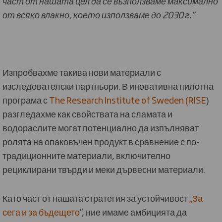
част от нашата цел да се възползваме максимално
от всяко влакно, което използваме до 2030 г.“
Изпробвахме такива нови материали с
изследователски партньори. В иновативна пилотна
програма с
The Research Institute of Sweden (RISE
)
разгледахме как свойствата на сламата и
водораслите могат потенциално да изпълняват
ролята на опаковъчен продукт в сравнение с по-
традиционните материали, включително
рециклирани твърди и меки дървесни материали.
Като част от нашата стратегия за устойчивост
„За
сега и за бъдещето
“, ние имаме амбицията да