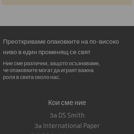
Преоткриваме опаковките на по-високо
ниво в един променящ се свят
Ние сме различни, защото осъзнаваме,
че опаковките могат да играят важна
роля в света около нас.
Кои сме ние
За DS Smith
За International Paper