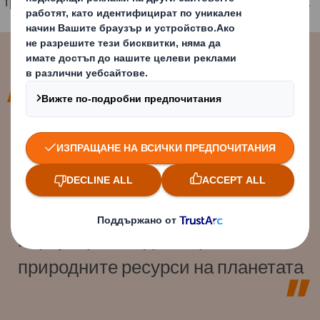
традиционни материали за производство на хартия.
Тъй като натоварването върху
планетата е по-очевидно от
всякога, нашето изследване има
потенциала да намали натиска
върху горите и да защити
природните ресурси на планетата