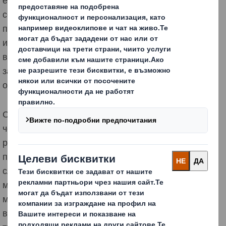
селскостопански отпадък с оглед потенциалното
производство на хартия. Предприети са първите в
индустрията изпитвания, изследващи как морските
водорасли могат да се използват като суровина за
замяна на проблемни пластмаси от картонени
опаковки, хартиен амбалаж и картонени тави.
Сега нашият екип за иновации експериментира с
черупки от какао за картон за опаковки на шоколад и
разглежда други материали с добър екологичен
профил. Например, селскостопански отпадък като
слама и едногодишни растения като коноп или
мискантус (вид висока трева), които в някои случаи
могат да изискват значително¹ по-малко енергия и
вода за производство в сравнение с някои