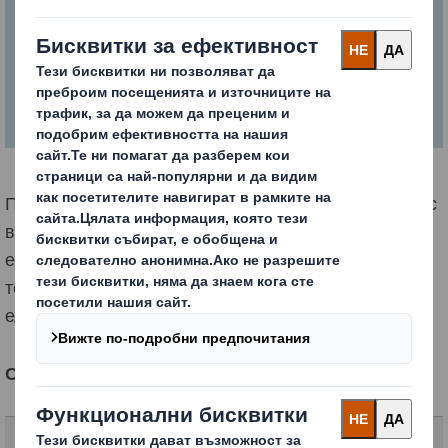
Разгледайте краткото видео, в което са
описани нашите 6 ключови стъпки за
успех в електронната търговия.
Правилната опаковка е ключът към по-добър бизнес
в областта на електронната търговия. Нашите
експерти ще ви запознаят с основните факти и
тенденции, за да извлечете максимална полза от
електронната търговия.
Свържете се с нас тук: