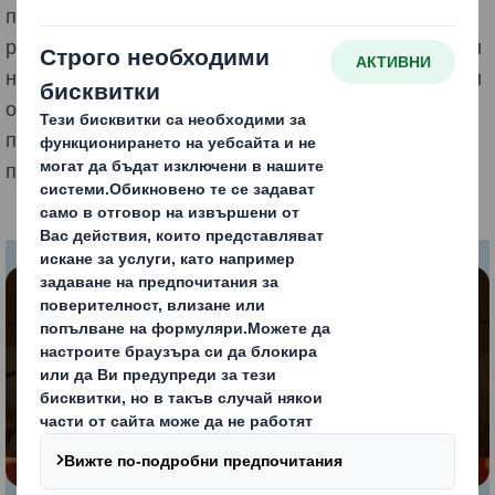
продукти и услуги гарантира, че винаги има
решение, което да отговаря на специфичните нужди
на Вашия бизнес и опаковане. А с дългогодишния си
опит зад гърба си Ви предлагаме и индивидуална
подкрепа, за да намерите подходящия за Вас
подход в електронната търговия.
Блокирано съдържание
За да видите това видео, трябва да се съгласите
да използвате „функционални“ бисквитки
Промяна на моите настройки