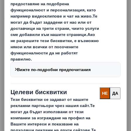
Моля попълнете полетата по-долу
* = Задължително поле
ИМЕ*
ФАМИЛИЯ*
ФИРМА
ИНДУСТРИЯ*