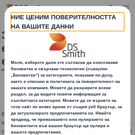
Skip to main content
Запознайте се с
експертите по
електронна търговия!
Електронната търговия е сложен бизнес. Добрата
новина обаче е, че ние сме тук, за да Ви помогнем да
се издигнете на по-високо ниво. Широката ни гама от