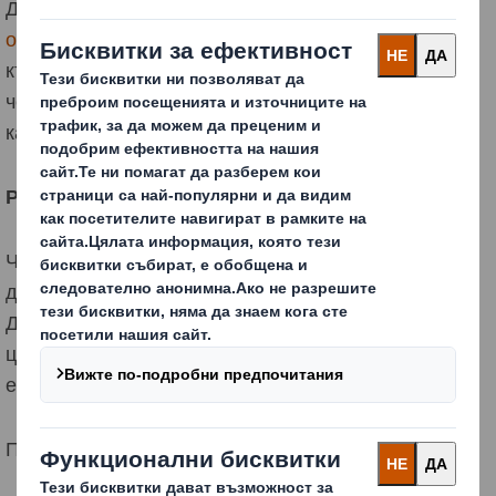
Ди Ес Смит се фокусира върху дисплейната им
опаковка
за водеща собствена марка бебешки
кърпички. Експертите ни в опаковането забелязаха,
че залепените опаковки с цяло дъно и много здрав
капак могат да бъдат оптимизирани.
РЕШЕНИЕ:
Чрез скъсяване на една от клапите за залепване на
дъното и премахване на две от страните на капака,
Ди Ес Смит успя да постигне 30% спестявания по
цялата верига на доставки с 10% по-малко вредни
емисии и 18% по-малко вложени суровини.
Предишна версия с по-дълги клапи на дъното: