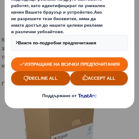
Капак - съществуващата много здрава конструкция
залепена по цялата височина е променена на капак
тип U - вложените суровини са намалени от 0,37 m2
на 0,15 m2 - с 60 % измеримо.
Преди оптимизация: