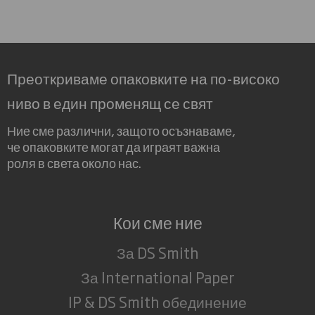
Преоткриваме опаковките на по-високо
ниво в един променящ се свят
Ние сме различни, защото осъзнаваме,
че опаковките могат да играят важна
роля в света около нас.
Кои сме ние
За DS Smith
За International Paper
IP & DS Smith обединение