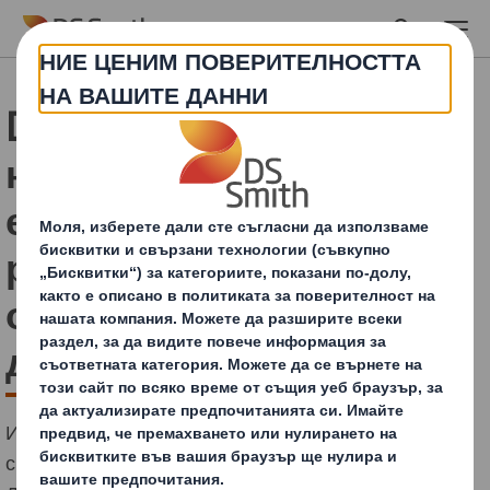
Skip to main content
DS Smith и ECOWipes
намаляват вредните
емисии с 10% и
разходите с 30% чрез
оптимизация на
дисплейните опаковки
Имплементираното решение позволява 30%
спестявания по цялата верига на доставка.