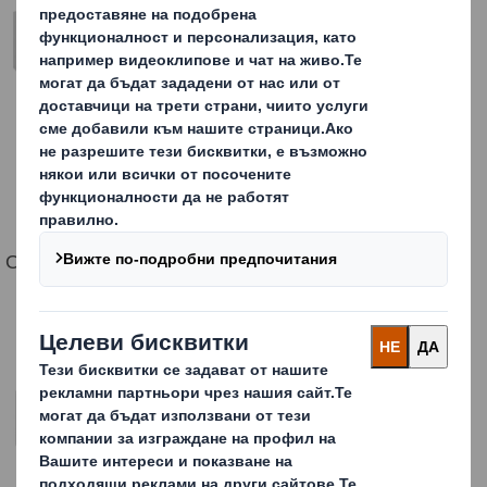
Оптимизирана версия със скосени клапи: