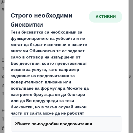
Допълнителен ефект от тези дейности е намалени
вредни емисии с 10%
EcoWipes е производител на нетъкан текстил
предимно използван в продукти за деца, козметика,
хигиена и домакинство. Компанията постоянно търси
иновации и оптимизации. Ние приложихме нашия
подход на сътрудничество с тях.
На първо място извършихме одит на
производствената линия на клиента, за да
установим къде могат да се направят спестявания.