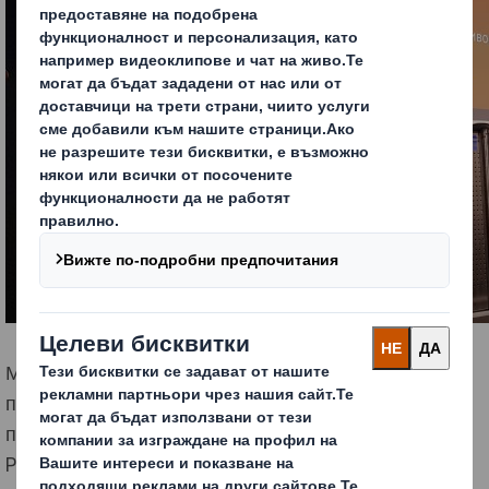
Можете да получите повече информация и
професионален съвет от нашите търговски
представители и дизайнери на място при Вас или в
PackRight® Център в гр.Пазарджик.