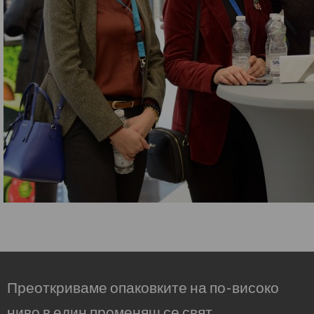
Преоткриваме опаковките на по-високо
ниво в един променящ се свят