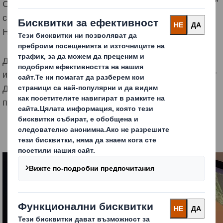
Събитието се организира от Фондация “ИнтелиАгро”
с подкрепата на Посолството на Кралство
Нидерландия и присъствие.
Ди Ес Смит България представи най-новите
иновативни решения в опаковането, разработени от
ДС Смит група, нагласа и тенденции при
потребителите на плодове и зеленчуци.