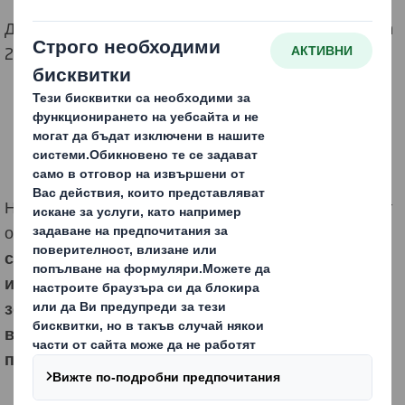
Ди Ес Смит България беше част от форум InteliFresh
2020
На 31 Януари 2020г Ди Ес Смит България беше част
от форум
InteliFresh 2020, вече традиционно
събитие за представяне на последни тенденции
и срещи с производителите на плодове и
зеленчуци, представители на търговските
вериги, производители и доставчици на
продукти и услуги за бранша в България.