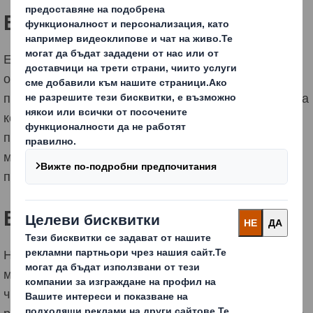
Еко-опаковка за яйца
Екологична алтернатива на пластмасовите
опаковки с уникален и отличаващ дизайн,
привличащ вниманието на потребителя. Иновативна
конструкция за лесно сглобяване, атрактивно
позициониране на бранда на производителя в
магазинната мрежа и отлична защита на продукта
при транспортиране
Еко-щайга за портокали
Намалява употребата на пластмасови щайги с 1
милион на година. Ръст на продажбите с над 20%
чрез уникален и атрактивен дизайн. Уникално
решение за маркетингово позициониране на бранда