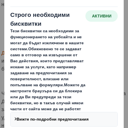
на виното“, „Интер Фуд и Дринк“.
Ди Ес Смит
бе отличен като абсолютен победител в
иновативните и устойчиви опаковъчни решения в
бързооборотните стоки.
Четири от петте представени
опаковки от велпапе
на
Ди Ес Смит България АД отговориха на критериите
за иновация, устойчивост, функционалност,
удобство и управление на риска през цялата верига
на доставки.