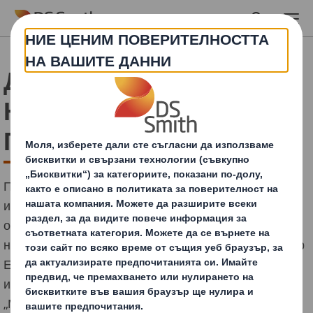
Skip to main content
Ди Ес Смит печели 4
Награди от Конкурса
Приз Пак 2020
Приз Пак е ежегоден национален конкурс за
иновативни опаковки за храни и напитки, нови
опаковъчни решения и технологии. Връчването на
наградите се проведе на 04 Ноември 2020г. в Интер
Експо Център София по време на международните
изложби за храни, напитки и оборудване,
„Месомания“, „Булпек“, „Светът на млякото“, „Салон