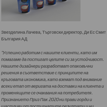
Звезделина Лачева, Търговски директор, Ди Ес Смит
България АД
"Успешно работим с нашите клиенти, като им
помагаме да постигат целите си за устойчивост.
Нашите дизайнери разработват опаковъчни
решения в съответствие с принципите на
кръговата икономика, като вземат под внимание
всеки етап от веригата на доставки на клиента и
променящите се очаквания на потребителя.
Признанието Приз Пак 2020 ни прави горди и
щастливи от постигнатите резултати и ни