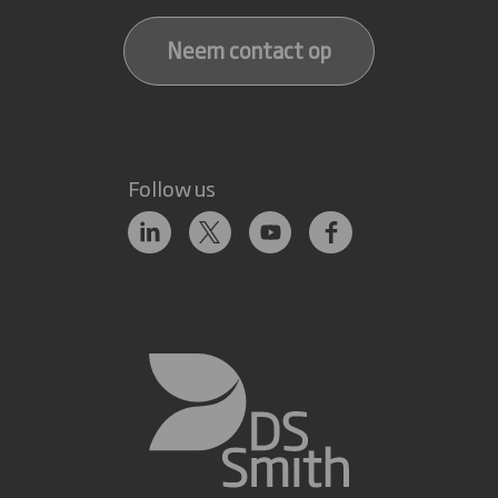
Neem contact op
Follow us