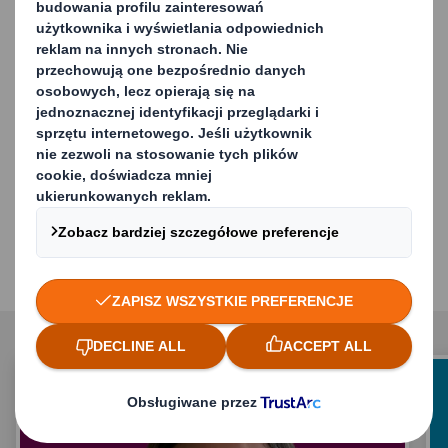
Wszystko zaczyna się od nas
Jesteśmy DS Smith i naszym celem jest
kreowanie opakowań z myślą o
zmieniającym się świecie. Inwestujemy w
innowacje, wykorzystujemy potencjał
naszych pracowników i współpracujemy
wewnętrznie oraz zewnętrznie, aby
osiągnąć nasze cele.