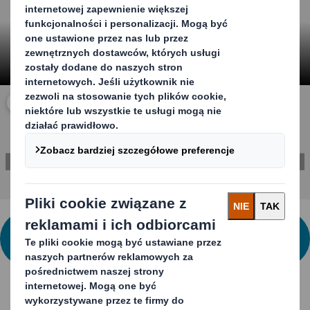
kliknij, aby powiększyć wideo
SPEŁNIJ SWOJE CELE ZRÓWNOWAŻONEGO
ROZWOJU