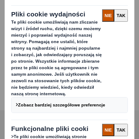
działanie – niezależnie
od tego, jak małe –
może mieć efekt
domina, który będzie
miał pozytywny wpływ
na nasz świat.
Carousel. Use previous and next buttons to move betwe