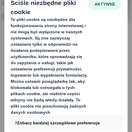
ode mnie
Nasza kampania
„Wszystko zaczyna się
ode mnie”
odzwierciedla nasze
podejście i pokazuje,
jak każde indywidualne