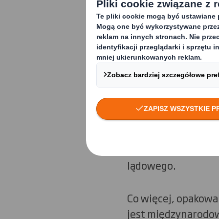
Odpowiednie opakow
realizację zdrowych
inne regulacje pra
Zrównoważone i jak
działalności.
Opakowania wpływaj
opakowania obniżają
oszczędzamy miejsc
lądowego.
Co więcej, opakowan
jest międzynarodow