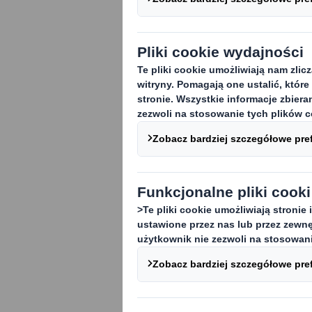
W zmieniającym
zarządzać ryz
rozsądny spos
opakowania zap
zgodności z p
We współpracy z na
łańcuchach dostaw,
kwestiach dotycząc
odzwierciedlające 
Każdego dnia pomag