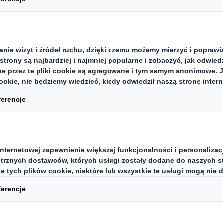
 się świecie nasi klienci poszukują
ykiem, dostosować się do przyszłyc
ób korzystać z zasobów. Odpowied
ewniają korzyści w zakresie ochro
rzepisami i zrównoważonych prakty
szymi klientami badamy zmiany, które wpływają
 kanałach sprzedaży, formatach sprzedaży deta
ych wymagań ich klientów. Projektując opako
te zmiany, wspieramy klientów w ochronie sprz
amy im zarządzać ryzykiem w całym łańcuchu