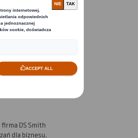
zedaży, promują
u z żywnością lub
dstawę każdej
o zaprojektowane
 dzięki czemu
bsługi i transportu
a firma DS Smith
zań dla biznesu.