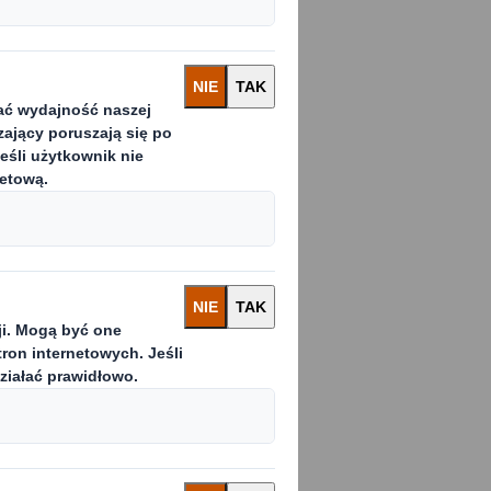
 rozwiązań, by
h wymagań i w
nie
ny biznesu,
k biznesowych.
 na ich rozwój – w
licznej lub
wania
edaży i rozwoju.
 dostaw.