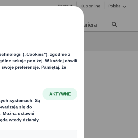
Kontakt
Kup online
Polska
ważony rozwój
Media
Kariera
ko
zarządzać