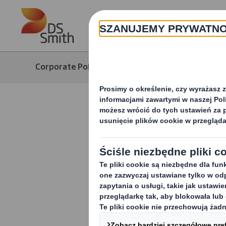
Skip to main content
Corporate Polska
O nas
Jak pra
Opakowani
ryzykiem 