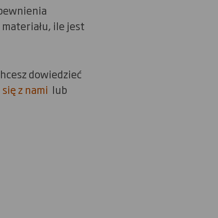
apewnienia
teriału, ile jest
chcesz dowiedzieć
 się z nami
lub