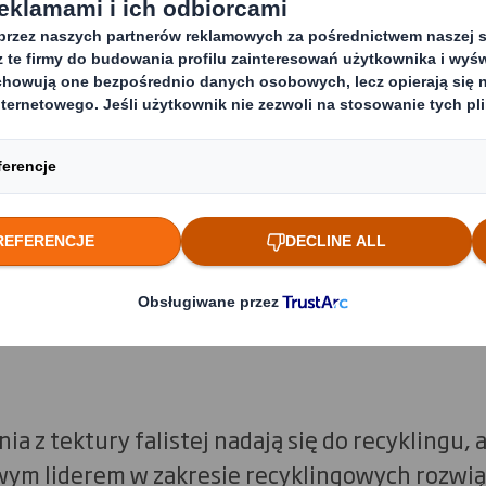
ania zapobiegają odpadom i zmniejszeniu spr
 praktyk i spełniają wymogi dotyczące kontakt
wne.
 najlepsze wykorzystanie zasobów stanowi po
ą na wiele kwestii – na przykład odpowiedni
 obciążenie palet i rozłożenia na nich towaru,
e w magazynie oraz ograniczamy konieczność o
ia z tektury falistej nadają się do recyklingu, 
ym liderem w zakresie recyklingowych rozwią