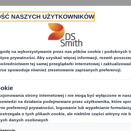
O nas
Produkty i usługi
Zrówno
cujemy?
Nasza obietnica
Ograniczone ryzy
a, które pomagają 
biznesowym