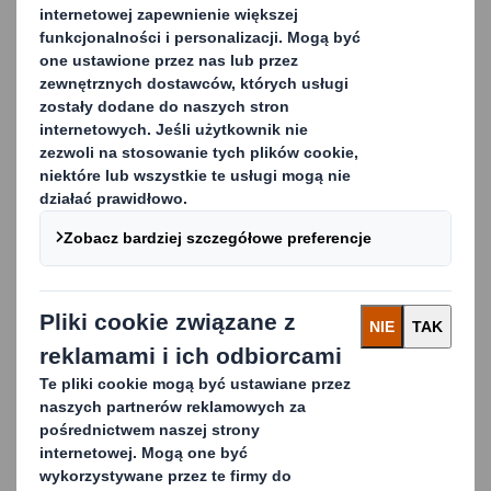
Zbieramy opakowania tekturowe, a następnie
przetwarzamy je w nowe, które są wykorzystywane
w procesie produkcji opakowań. W ten sposób
tworzymy prawdziwe rozwiązanie recyklingu w
obiegu zamkniętym dla naszych klientów.
Oznacza to, że nie postrzegamy odpadów po prostu
jako odpady, lecz jako zasoby.
Zwiększanie świadomości
ekologicznej
Działając zgodnie z naszym motto „The Power of
Less” (mniej znaczy więcej), pomagamy firmom
produkcyjnym w uzyskaniu najwyższej wartości z
recyklingu przez wdrażanie rozwiązań
przekładających się na mniej odpadów, mniejsze
koszty i mniejszą złożoność.