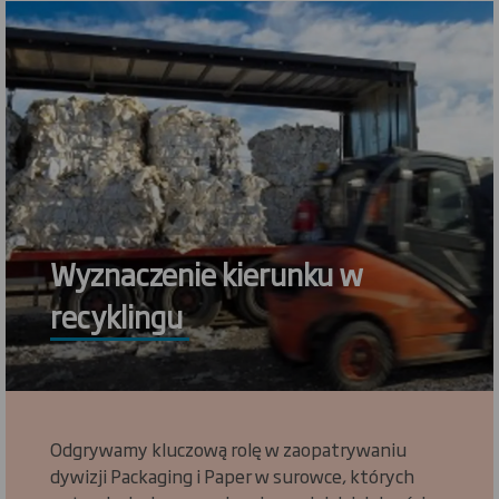
Wyznaczenie kierunku w
recyklingu
Odgrywamy kluczową rolę w zaopatrywaniu
dywizji Packaging i Paper w surowce, których