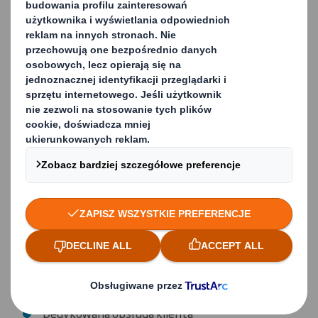
W przeciwieństwie do pewnych firm zajmujących się
gospodarką odpadami, nie inwestujemy w utylizację.
To oznacza, że mamy wspólny cel — przekierowanie
jak największej ilości odpadów do recyklingu.
Dlaczego DS Smith?
Współpraca z DS Smith oznacza następujące zalety
dla firm produkcyjnych:
Niższe koszty w perspektywie
długoterminowej
Zgodność z celami produkcyjnymi dotyczącymi
ochrony środowiska
Terminowe, niezawodne i gwarantowane
odbiory
Dedykowana obsługa klienta