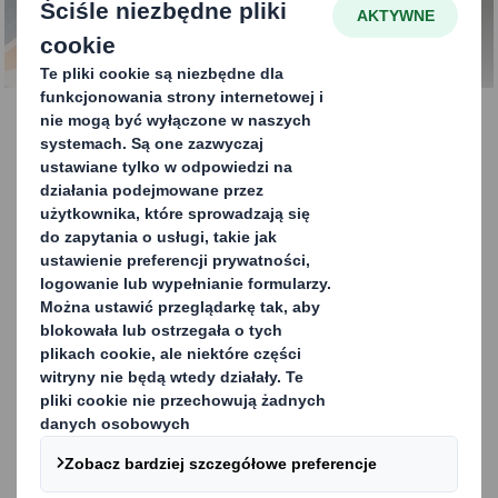
Recykling i gospodarka
odpadami w produkcji
Odpady są kluczowym problemem dla
środowiska i stanowią istotny koszt dla
przedsiębiorstw produkcyjnych. W związku z
tym ważne jest, aby mieć zaufanego
partnera w zakresie recyklingu i gospodarki
odpadami.
SKONTAKTUJ SIĘ Z NAMI