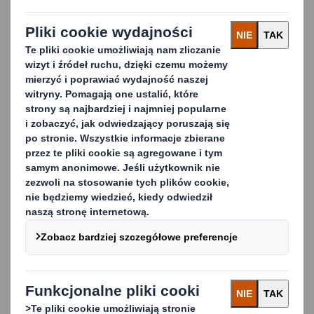
DS Smith ma ponad 40 lat doświadczenia w pracy z
firmami produkcyjnymi w całej Europie, pomagając im
upraszczać procesy gospodarki odpadami i czerpać
korzyści z recyklingu.
Nie jesteśmy tylko firmą zajmującą się recyklingiem i
gospodarką odpadami — jesteśmy również firmą
produkcyjną. Należymy do grupy DS Smith Group
będącej największym w Europie producentem
zrównoważonych opakowań stosującym rozwiązania
z zakresu recyklingu i produkcji papieru.
Produkujemy ponad 2,9 mln ton papieru i ponad 16
mld opakowań rocznie.