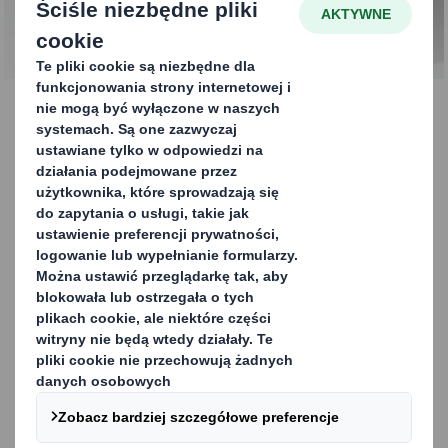
Śledzenie przesyłek
Śledzenie przesyłek
Nasza rozwiązania zapewniają możliwość śledzenia
produktów wzdłuż łańcucha dostaw, obejmując
rozwiązania tj. kody QR i RFID do łączności w magazynie.
Drukuj indywidualne, unikalne znaki (kody QR) na
każdym pudełku.
Używaj jednego kodu na każdym etapie cyklu dostaw
bez konieczności stosowania dodatkowych etykiet.
Śledzenie i widoczność w całym cyklu dostaw.