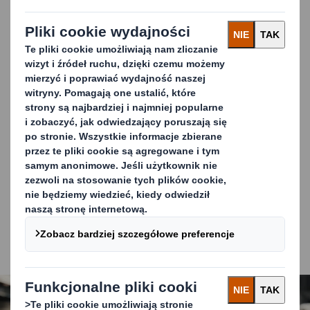
Pomagamy Ci budować silne połączenia
marki
Nasza technologia staje się naprawdę skuteczna, kiedy
pozwala Twoim klientom wejść w świat Twojej marki. Dla
przykładu, dzięki rzeczywistości rozszerzonej, znanej
jako AR, obraz lub kod może być zeskanowany,
dostarczając klientom kompleksowe doświadczenie
związane z Twoją marką bezpośrednio na ich smartfony.
W rezultacie pozwala Ci to stworzyć kanał do realizacji
wartości marki, do których należą m.in.:
Zaangażowanie klienta i marketing,
Komunikacja marki,
Instrukcje użytkowania i instrukcje obsługi.
Carousel. Use previous and next buttons to move betwe