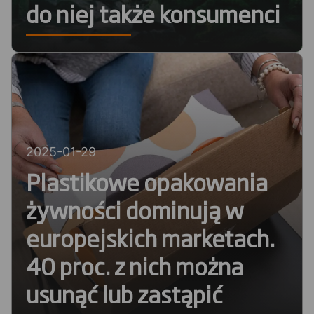
do niej także konsumenci
2025-01-29
Plastikowe opakowania
żywności dominują w
europejskich marketach.
40 proc. z nich można
usunąć lub zastąpić
2024-12-02