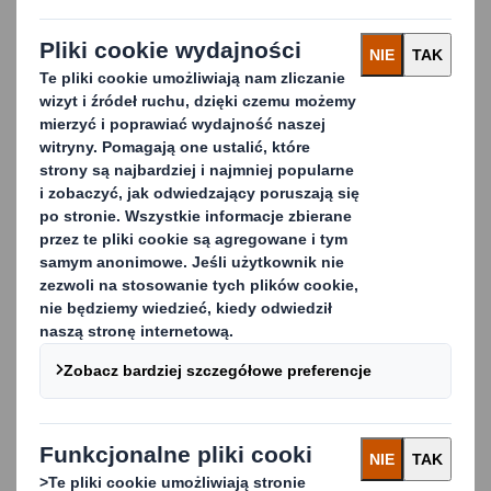
plastikowych opakowań
w e-handlu modowym
może się podwoić. Ich
udział najszybciej rośnie
w Polsce
2025-04-15
Pozwólmy plastikowi
wyjść z mody: do 2030
roku internetowe sklepy z