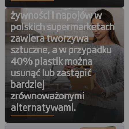
Ponad 60% opakowań
żywności i napojów w
polskich supermarketach
zawiera tworzywa
sztuczne, a w przypadku
40% plastik można
usunąć lub zastąpić
bardziej
zrównoważonymi
alternatywami.