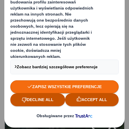
przemysłu
farmaceutycznego
2025-02-12
Finansowanie,
technologia i wola
polityczna sprzyjają
walce o klimat. Dołączają