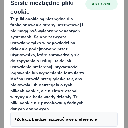
2026-06-19
Przyszłość małego AGD:
opakowania bez tworzyw
sztucznych
2025-06-17
Do 2030 roku liczba