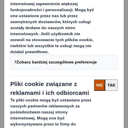
modą w Polsce zużyją 147
milionów plastikowych
toreb
2025-02-12
DS Smith wprowadza
nowe opakowanie
pozwalające kontrolować
temperaturę podczas
transportu produktów dla