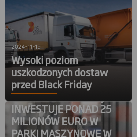
2024-11-19
Wysoki poziom
2024-11-05
uszkodzonych dostaw
DS SMITH, GLOBALNY
przed Black Friday
PRODUCENT OPAKOWAŃ
Z TEKTURY FALISTEJ,
INWESTUJE PONAD 25
MILIONÓW EURO W
PARKI MASZYNOWE W