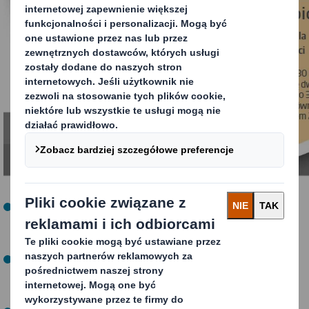
Naszą działalność prowadzimy w zgodzie z ideą
zrównoważonego rozwoju troszcząc się o przyszłość
kolejnych pokoleń.
Edukujemy i kształtujemy świadomość ekologiczną już
wśród przedszkolaków, sadzimy lasy i dbamy o tereny
zielone wspierając bioróżnorodność gatunkową.