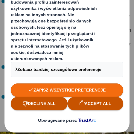
Angażujemy się w ważne kampanie społeczne,
prowadzimy akcje charytatywne, pomoc humanitarną i
różnorodne inicjatywy dla lokalnych społeczności, takie
jak np. wspieramy fundacje dla potrzebujących,
placówki opiekuńcze dla dzieci, pomagamy schroniskom
dla zwierząt, wystawiamy stoiska z tekturowymi
zabawkami i organizujemy aktywności w trakcie imprez
miejskich, jak również jesteśmy partnerami wystaw i
konkursów.
Naszym priorytetem jest zdrowie i bezpieczeństwo
pracowników. Wspólnie tworzymy środowisko pracy, w
którym możemy się rozwijać, odnosić sukcesy i
realizować swój potencjał.
Wzajemne relacje budujemy na bazie uczciwości w
działaniach, sprawiedliwości w ocenie i jasności w
komunikacji. Doceniamy wartość współpracy i
różnorodności jaką każdy z nas wnosi do naszej firmy.