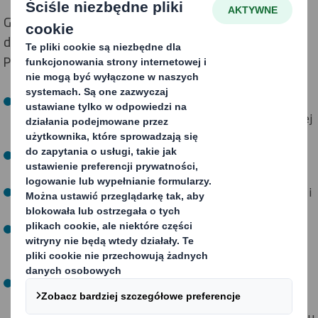
Grupa DS Smith, założona w 1940 roku w Londynie,
działa w 34 krajach i zatrudnia ok. 30 000 osób. W
Polsce funkcjonujemy od 1971 roku.
Jesteśmy międzynarodowym, wiodącym dostawcą
proekologicznych opakowań z tektury falistej nadającej
się do recyklingu
Jesteśmy największą w Europie firmą zajmująca się
recyklingiem tektury i papieru
Stosujemy już model gospodarki o obiegu zamkniętym i
pomagamy naszym klientem w zamknięciu obiegu
Aby chronić zasoby naturalne stosujemy tylko papier,
który w 100% pochodzi z recyklingu lub posiada
certyfikat pochodzenia produktu
Jesteśmy jednym z 12 strategicznych partnerów
Fundacji Ellen MacArthur – światowego autorytetu
działającego na rzecz wprowadzenia gospodarki o obiegu