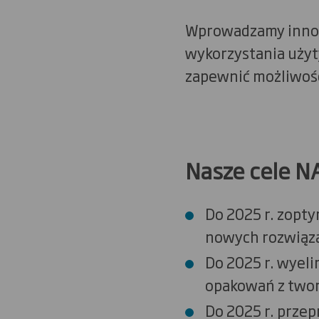
Wprowadzamy innow
wykorzystania użyt
zapewnić możliwośc
Nasze cele N
Do 2025 r. zopt
nowych rozwiąza
Do 2025 r. wyel
opakowań z twor
Do 2025 r. prze