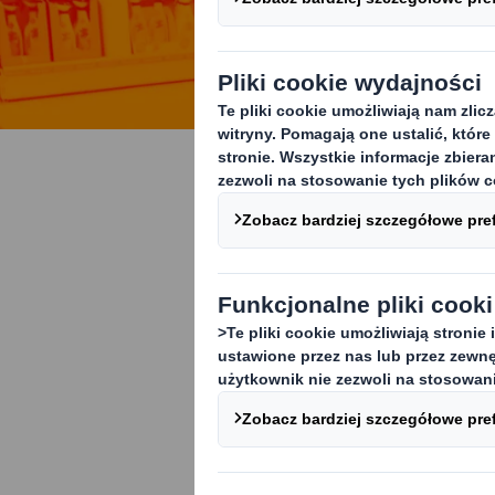
Gospodark
Nasze nowe pr
odpadów i zan
materiałów.