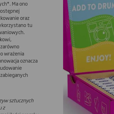
ych*. Ma ono
ostępnej
tkowanie oraz
ykorzystano tu
waniowych.
kowi,
 zarówno
no wrażenia
nnowacja oznacza
 budowanie
, zabieganych
rzyw sztucznych
u z