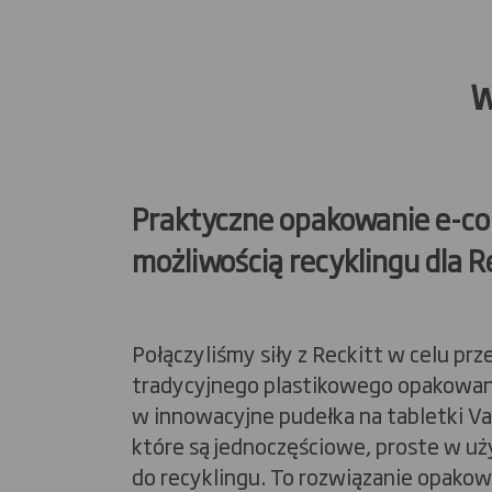
W jaki sp
Praktyczne opakowanie e-c
możliwością recyklingu dla R
Połączyliśmy siły z Reckitt w celu prz
tradycyjnego plastikowego opakowan
w innowacyjne pudełka na tabletki V
które są jednoczęściowe, proste w uży
do recyklingu. To rozwiązanie opako