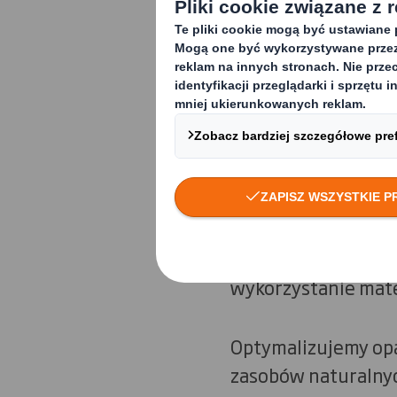
Gospodarka o obieg
zanieczyszczenia o
Dzięki przyjęciu z
wspierać naszych k
zrównoważonego ro
wielokrotnego użyt
zawierają trudnych
wykorzystanie mate
Optymalizujemy opa
zasobów naturalnyc