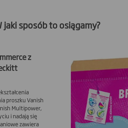
osób to osiągamy?
ommerce z
eckitt
ekształcenia
ia proszku Vanish
anish Multipower,
ciu i nadają się
waniowe zawiera