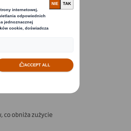
je odpady i
iałów i produktów.
zamkniętego możemy
esie
e do odzysku albo
ie tych, które nie
y dłuższe
 co obniża zużycie