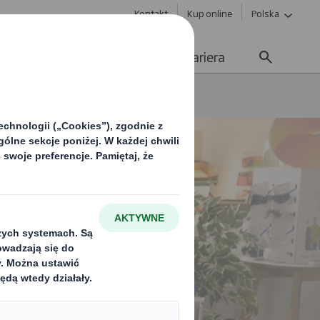
Kontakt
Kup online
Polska
ważony rozwój
Media
Kariera
ospodarka o obiegu zamkniętym