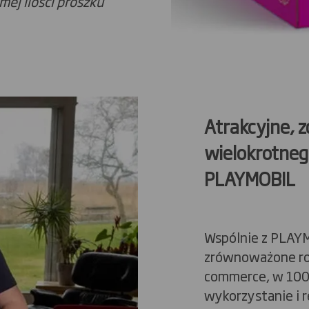
ej ilości proszku
Atrakcyjne, z
wielokrotneg
PLAYMOBIL
Wspólnie z PLAY
zrównoważone ro
commerce, w 100
wykorzystanie i r