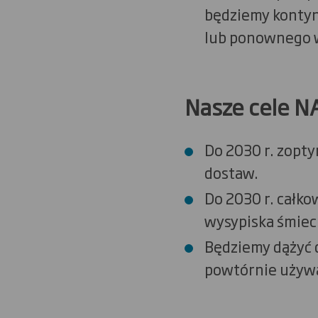
będziemy kontyn
lub ponownego 
Nasze cele 
Do 2030 r. zopt
dostaw.
Do 2030 r. całko
wysypiska śmieci
Będziemy dążyć d
powtórnie używa