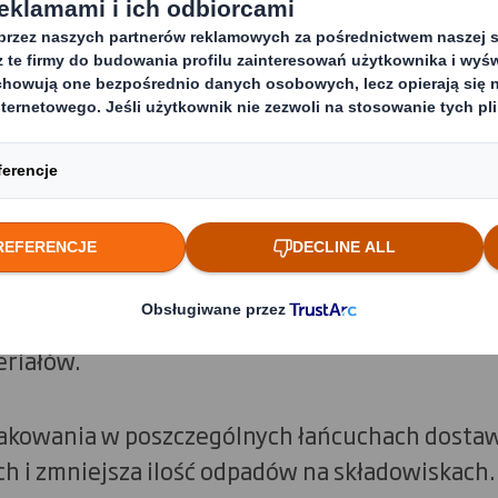
u zamkniętym w sposób systematyczny eliminu
raz zapewnia dłuższy okres użytkowania mater
asad projektowania opartych o reguły obiegu 
lientów i pomagać im w osiąganiu celów w zakr
zwoju. Projektując opakowania w 100% zdatn
ku i umożliwiając naszym klientom wykorzystan
 w recyklingu tworzyw sztucznych, zapewniam
riałów.
kowania w poszczególnych łańcuchach dostaw,
h i zmniejsza ilość odpadów na składowiskach.