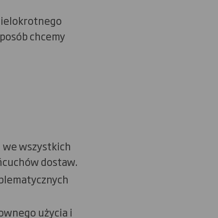
ielokrotnego
sposób chcemy
h we wszystkich
ńcuchów dostaw.
oblematycznych
ownego użycia i