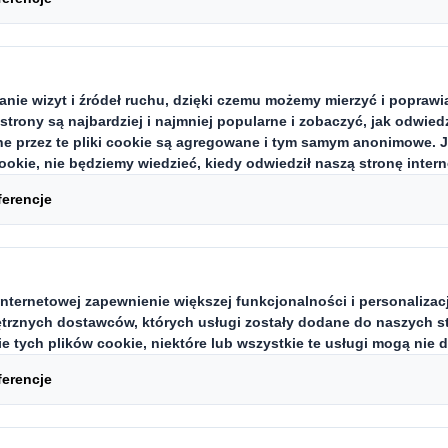
a o obiegu zamkni
ojekty powstają z myślą o wyelimi
ieczyszczeń oraz ponownym wykor