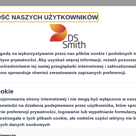
O nas
Produkty i usługi
Zrówno
j
Strategia Zrównoważonego Rozwoju
G