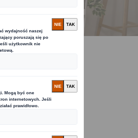
ętym
nowaniu
zystaniu