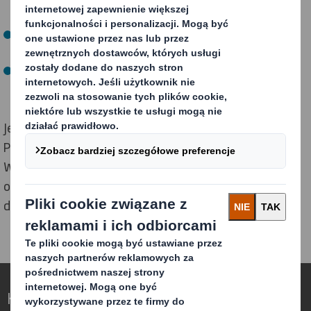
sztuczne
Ponowne wykorzystanie
: Zwiększanie ponownego
wykorzystania poprzez nowe projekty i innowacje
Zamykanie obiegu
: Opracowywanie rozwiązań dla
gospodarki o obiegu zamkniętym
Jeśli chcesz dowiedzieć się więcej o naszych Zasadach
Projektowania dla Obiegu Zamkniętego, naszych
Wskaźnikach Projektowania dla Obiegu Zamkniętego i
o tym, jak możemy pomóc Ci przygotować się do GOZ
dzięki naszym opakowaniom,
skontaktuj się z nami
.
Kreowanie opakowań z myślą o