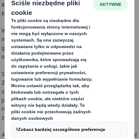
stosowania zasad gospodarki o obiegu zamkniętym w
całym łańcuchu dostaw
.
Wykorzystując naszą wiedzę, produkty i usługi,
możemy pomóc Państwu w sprostaniu wyzwaniom
gospodarki o obiegu zamkniętym związanym z
opakowaniami.
Stosując w procesie projektowania opakowań nasze
Zasady Projektowania dla Obiegu Zamkniętego,
stworzymy rozwiązania opakowaniowe, które
pomogą spełnić ambicje w zakresie zrównoważonego
rozwoju i przygotować się na gospodarkę o obiegu
zamkniętym.
A teraz możemy również zmierzyć efekty tych działań!