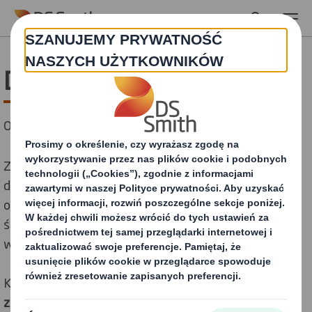
Skip to main content
Dbałość o środowisko
Opakowania, które pomagają dbać o środowisko.
Zrównoważony rozwój ma coraz większy wpływ na
decyzje zakupowe konsumentów. Równolegle rośnie
oczekiwanie, że firmy będą zmniejszać swój wpływ na
środowisko i tam, gdzie jest to możliwe, poprawiać
warunki dla ludzi i planety.
Klienci wyznaczają coraz
bardziej ambitne
cele w
zakresie zrównoważonego rozwoju
i dążą do