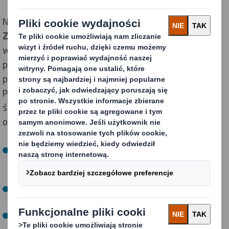
Nasze
Wskaźniki Projektowania dla Obiegu
Zamkniętego
(Circular Design Metrics) umożliwiają
wgląd w efektywność obiegu zamkniętego każdego
projektu opakowania, porównanie wpływu decyzji
projektowych na efektywność obiegu zamkniętego.
Pomożemy w stworzeniu bardziej przyjaznych
środowisku opakowań, koncentrując się na pięciu
obszarach:
Łatwe do recyklingu
: Dostarczanie rozwiązań
opakowaniowych opartych na włóknach w 100%
nadających się do recyklingu.
Optymalizacja włókien
: Optymalizacja każdego włókna
dla każdego łańcucha dostaw
Zastępowanie tworzyw sztucznych
: Rozwiązania
projektowe zastępujące problematyczne tworzywa