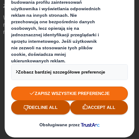
zmieniającym się świecie
Wyróżnia nas to, że dostrzegamy szansę
na to, aby opakowania odgrywały ważną
rolę w otaczającym nas świecie.
Kim jesteśmy
O nas
Zrównoważony rozwój
Media
Blog
Kariera