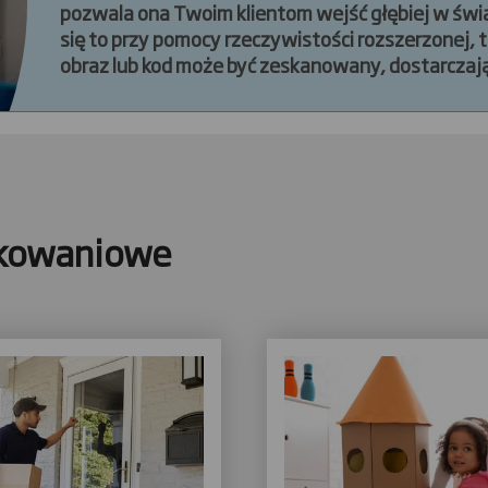
pozwala ona Twoim klientom wejść głębiej w świa
się to przy pomocy rzeczywistości rozszerzonej, tz
obraz lub kod może być zeskanowany, dostarcza
kompleksowe doświadczenie związane z Twoją m
ich smartfony.
akowaniowe