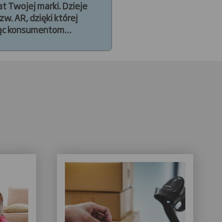
t Twojej marki. Dzieje
w. AR, dzięki której
jąc konsumentom
arką bezpośrednio na