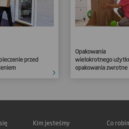
Opakowania
pieczenie przed
wielokrotnego użytku
zeniem
opakowania zwrotne
się
Kim jesteśmy
Co robi