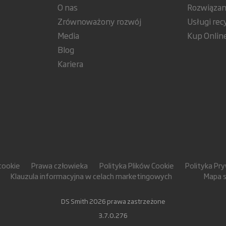
O nas
Rozwiązan
Zrównoważony rozwój
Usługi rec
Media
Kup Onlin
Blog
Kariera
cookie
Prawa człowieka
Polityka Plików Cookie
Polityka Pr
Klauzula informacyjna w celach marketingowych
Mapa 
DS Smith 2026 prawa zastrzeżone
3.7.0.276