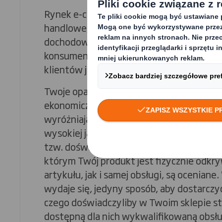
Rynek e-commerce stworzył konkurencyj
handlowe, w którym sprzedawcy rywalizu
dochodowe zaspokojenie rosnącego zap
konsumentów. Oznacza to także, że coraz
klientów już nie odwiedza sklepu stacjon
Twoje opakowanie może odpowiadać za 
ekonomiczne i pozytywne doświadczenie 
wyróżniając Cię na tle konkurencji. Chara
wysokiej jakości produkty mogą jeszcze 
tzw. doświadczenie odpakowywania, czy
którym Twój produkt jest fizycznie odkry
artykułu, jak i samej obsługi, są oceniane. 
wydaje się, jedyny sposób, aby dostarcz
czego doświadczyliby w Twoim sklepie st
dostępną dla nich wykwalifikowaną obsłu