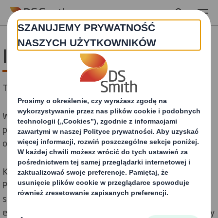
Skip to main content
Impact Centre
Twoje miejsce w świecie opakowań
Warsztaty w Impact Centre DS Smith pomagają w
podejmowaniu strategicznych decyzji w zakresie
opakowań i realizacji zamierzonych celów.
Korzyści ze spotkania z nami będą długoterminowe.
Pozyskana wiedza i relacje nawiązane z naszymi
strategami opakowań będą nieustannie przynosić
efekty. Często w warsztatach biorą udział nowe osoby