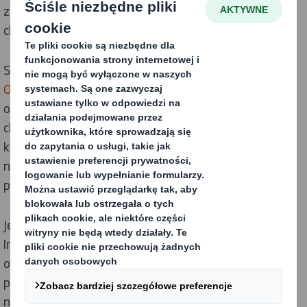
z tej samej firmy, szukające dalszych inspiracji lub
chcące poszerzyć swoją wiedzę z innych obszarów.
Specjalistyczna wiedza naszych lokalnych
Strategów
Opakowań
gwarantuje, że tematyka warsztatów
odzwierciedla aktualne trendy i praktyki,
charakterystyczne dla danej lokalizacji i dla danego
kraju. Nasza silna grupa ekspertów różnych
narodowości pozwala nam podejmować wyzwania na
płaszczyźnie międzynarodowej.
Jesteśmy bardzo dumni z faktu, że fundamentem
Impact Centre jest wspólna wiedza wielu strategów
opakowań, którzy wnoszą namacalny wkład w
przyszłość opakowań. Przekonały się już o tym setki
naszych klientów.