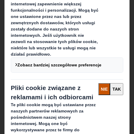
Blog
Kariera
Co robimy
Rozwiązania opakowaniowe
Usługi recyclingowe
Kup Online
Pozostańmy w kontakcie
Nasza lokalizacja