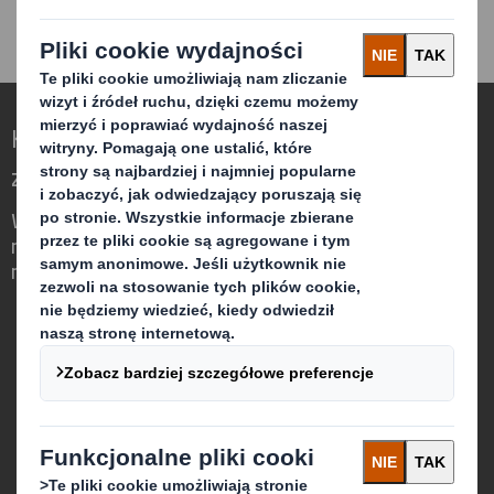
Kreowanie opakowań z myślą o
zmieniającym się świecie
Wyróżnia nas to, że dostrzegamy szansę
na to, aby opakowania odgrywały ważną
rolę w otaczającym nas świecie.
Kim jesteśmy
O nas
Zrównoważony rozwój
Media