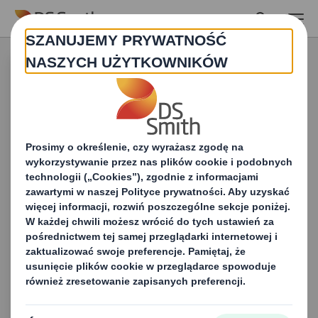
Skip to main content
Zrównoważony
rozwój
Nasz cyrkularny model biznesowy
oparty jest na zrównoważonym
rozwoju, a my prowadzimy drogę ku
niskoemisyjnej, cyrkularnej