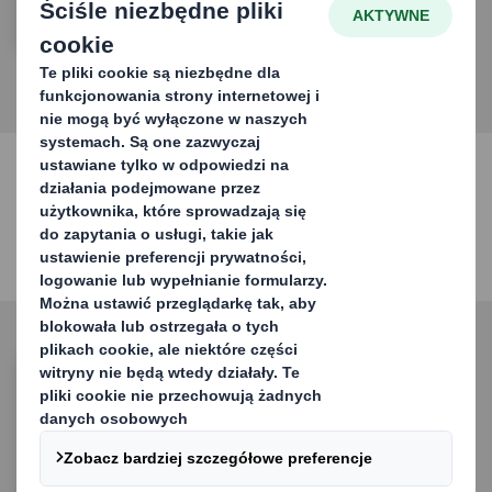
gospodarce.
Zrównoważony rozwój
Nasze obszary koncentracji