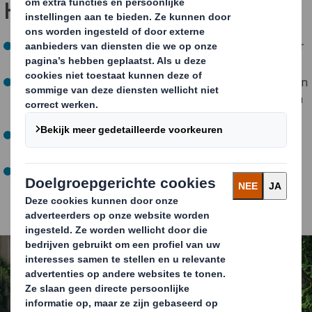
Hoe pakken we dit aan?
De grootste impact op het milieu wordt al bepaald door
het ontwerp.
Onze 700 designers begrijpen uw behoeften en passen
de Circular Design Principles toe in het verpakkings- en
designproces.
Wij maken elk verpakkingsontwerp 100% recyclebaar,
allemaal gemaakt van karton.
Met onze Circular Design Metrics kunt u eenvoudig de
circulariteitsprestaties van verschillende ontwerpen
aflezen, vergelijken en de juiste keuzes maken.