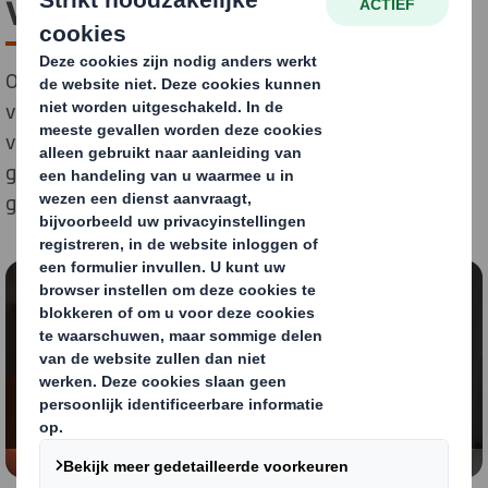
verpakkingen
Ontdek hoe u het verschil kunt maken met onze
verpakkingsontwerpen. Onze 100% recyclebare
verpakkingen zijn opvallend, innovatief en worden
gemaakt van vezels die keer op keer kunnen worden
gerecycled.
Content blocked
In order to view this video, you must opt-in to
'functional' cookies
Change My Settings