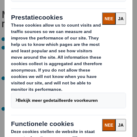
Maak het verschil met 100%
recyclebare verpakkingen
Onze verpakkingsontwerpen zijn volledig recyclebaar.
Karton is gemaakt van houtvezels die niet alleen in
theorie recyclebaar zijn, maar in tegenstelling tot
andere materialen, ook op grote schaal gerecycled
wórden.
Wij zullen u helpen u te onderscheiden van uw
concurrentie met opvallende en slimme ontwerpen.
100% recyclebaar zijn betekent niet dat het ontwerp
in het gedrang komt.
Onze 100% recyclebare verpakkingen betekenen dat
er geen afval is; gebruikte verpakkingen dienen als
waardevolle grondstof voor nieuwe papierproducten.