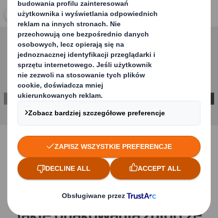
kliknij, aby powiększyć zdjęcie
SKONTAKTUJ SIĘ Z NAMI!
Jakie opakowania zbiorcze