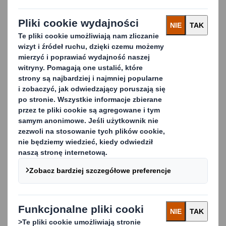
opakowania typu bulk, wykonane z naturalnych, w pełni
recyklingowalnych materiałów, takich jak papier kraft,
półchemiczny fluting oraz kleje odporne na wilgoć,
zapewniają z kolei niezwykłą wytrzymałość, umożliwiając
transport dużych ładunków bez obawy o ich
uszkodzenie. Co więcej, niektóre z nich charakteryzują
się możliwością wielokrotnego użytku, co czyni je
doskonałym rozwiązaniem zarówno na rynku krajowym,
jak i międzynarodowym. Dzięki temu, oprócz
oszczędności związanych z logistyką i transportem,
przyczyniasz się również do ochrony środowiska.
Inwestując w nasze opakowania, wybierasz zatem nie
tylko trwałość i wydajność, ale także odpowiedzialność
ekologiczną, realnie wpływając na zrównoważony rozwój.
Dlaczego warto inwestować w opakowania