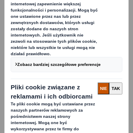
bulk?
Oszczędność przestrzeni – nawet do 90%
Zwiększenie efektywności produkcji
Lepsze wykorzystanie powierzchni
Elastyczność pakowania
Możliwość transportu ładunków o wadze do 1 000 kg
Redukcja kosztów
Chcesz dowiedzieć się, jak opakowania bulk mogą pomóc
w usprawnieniu Twojego procesu logistycznego?
Carousel. Use previous and next buttons to move betwe