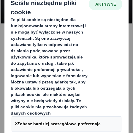
NAPISZ DO NAS
Opakowania typu bulk
Jako lider w projektowaniu i produkcji opakowań,
oferujemy innowacyjne rozwiązania dostosowane do
różnych potrzeb logistycznych. Specjalizujemy się m.in.
w opakowaniach Heavy Duty, które idealnie sprawdzają
się w transporcie produktów takich jak proszki,
granulaty, nasiona, mrożonki czy oleje, a także 4-, 5- i 6-
warstwowych kartonach, wyjątkowo odpornych na
obciążenia.
Dostępne w wersjach z podwójną i potrójną ścianką,