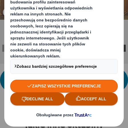
kliknij, aby powiększyć zdjęcie
ZGŁOŚ SIĘ DO DS SMITH PO WIĘCEJ
INFORMACJI!
Jakie inne oktabiny