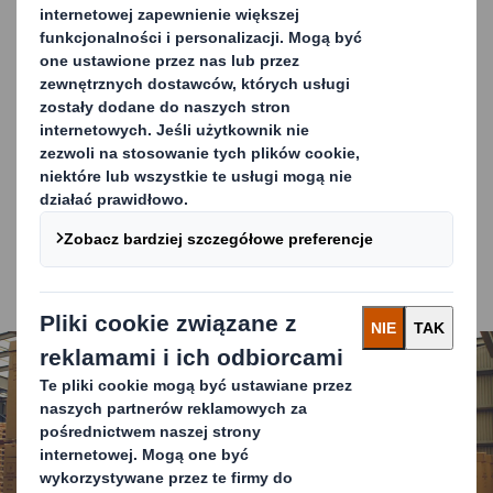
procesów logistycznych, poprawiając efektywność
Twojej firmy.
Jak zamówić Oktabiny kartonowe?
Regularnie potrzebujesz większych ilości Oktabin?
Skontaktuj się z nami – chętnie przedstawimy Ci
pełen zakres możliwości i dopasujemy rozwiązanie do
Twoich potrzeb.
Potrzebujesz mniejszej partii? Zamów szybko i
wygodnie za pośrednictwem naszego sklepu
internetowego.
Carousel. Use previous and next buttons to move betwe