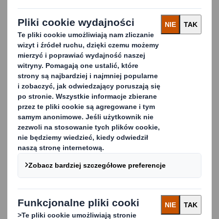
tektury o podwójnej lub potrójnej ściance, oferują
pojemność do 1 250 kg przy układaniu 1:1, co zapewnia
przestronność i wygodę transportu.
Zaprojektowane z myślą o rynku krajowym i
eksportowym Oktabiny pasują do palet o wymiarach
1140 x 1140 lub 1200 x 1000 mm, ale mogą być również
dostosowane do innych standardowych rozmiarów
palet, które najlepiej odpowiadają potrzebom Twojej
firmy. Dodatkowo oferujemy możliwość nadruku na
opakowaniach, co umożliwia skuteczne promowanie
marki podczas transportu.
Jakie są ich zalety?
Oktabiny nie tylko zapewniają łatwy dostęp do
towarów, ale także pomagają zoptymalizować cykl
zaopatrzenia, jednocześnie redukując koszty związane z
materiałami opakowaniowymi, robocizną i wysyłką. To
rozwiązanie, które przyczynia się do usprawnienia