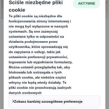
SKONTAKTUJ SIĘ Z NAMI
Oktabiny tekturowe -
logistyka, która się
opłaca
Nasze Oktabiny tekturowe, znane również jako
kartonowe, to wyjątkowo ekonomiczne i efektywne
rozwiązanie, które stanowi idealną alternatywę dla
transportu produktów w workach lub mniejszych
pojemnikach. Wykonane z oktagonalnej obudowy i