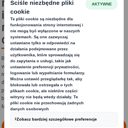
mleczarskiej dzięki
innowacyjnym
rozwiązaniom
opakowaniowym
Branża mleczarska to dynamiczne środowisko pełne
wyzwań, ukrytych ryzyk i niewykorzystanych
możliwości. Nasze rozwiązania opakowaniowe,
dostosowane do gospodarki obiegu zamkniętego,
pomagają sprostać najważniejszym wyzwaniom
branży oraz budować wartość na każdym etapie
łańcucha dostaw.
SKONTAKTUJ SIĘ Z NASZYMI EKSPERTAMI