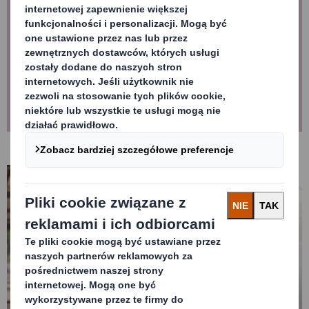
Dzięki autorskim narzędziom – wizualizacji 4D i
analityce efektywności – zamieniamy bariery
zakupowe w realne możliwości wzrostu.
Dowiedz się więcej