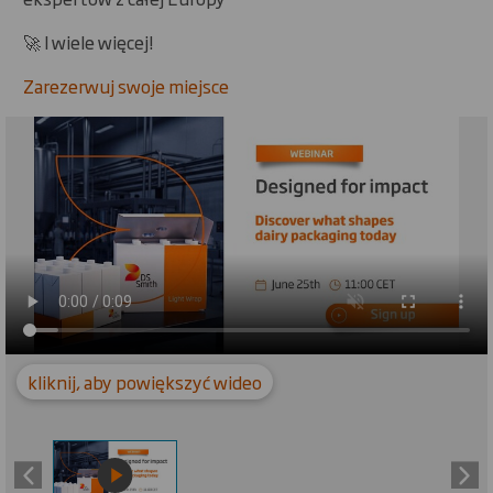
🚀 I wiele więcej!
Zarezerwuj swoje miejsce
Carousel. Use previous and next buttons to move betw
kliknij, aby powiększyć wideo