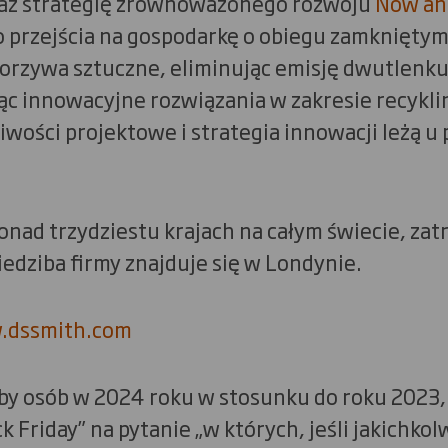
raz strategię zrównoważonego rozwoju
Now an
o przejścia na gospodarkę o obiegu zamkniętym
rzywa sztuczne, eliminując emisję dwutlenku
jąc innowacyjne rozwiązania w zakresie recykl
liwości projektowe i strategia innowacji leżą u
onad trzydziestu krajach na całym świecie, zat
edziba firmy znajduje się w Londynie.
dssmith.com
zby osób w 2024 roku w stosunku do roku 2023,
 Friday” na pytanie „w których, jeśli jakichkolw