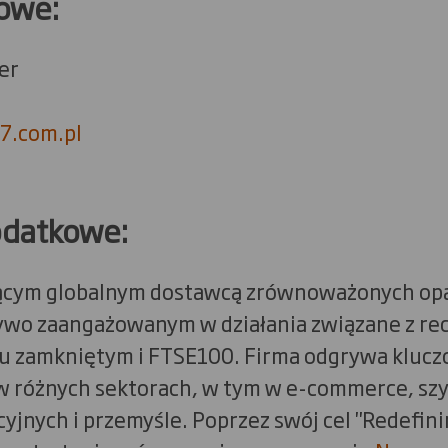
owe:
er
.com.pl
odatkowe:
ącym globalnym dostawcą zrównoważonych op
żywo zaangażowanym w działania związane z re
u zamkniętym i FTSE100. Firma odgrywa klucz
w różnych sektorach, w tym w e-commerce, sz
jnych i przemyśle. Poprzez swój cel "Redefini