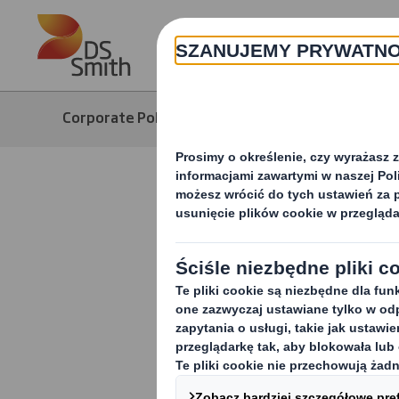
Skip to main content
Corporate Polska
Media
Aktualn
Wysoki po
przed Blac