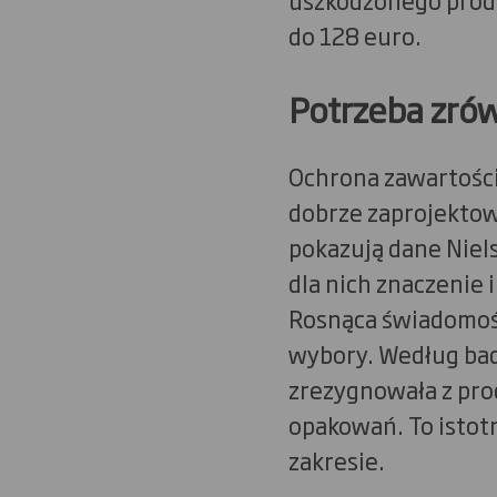
do 128 euro.
Potrzeba zró
Ochrona zawartości 
dobrze zaprojektow
pokazują dane Nie
dla nich znaczenie 
Rosnąca świadomość
wybory. Według bad
zrezygnowała z pr
opakowań. To istotn
zakresie.