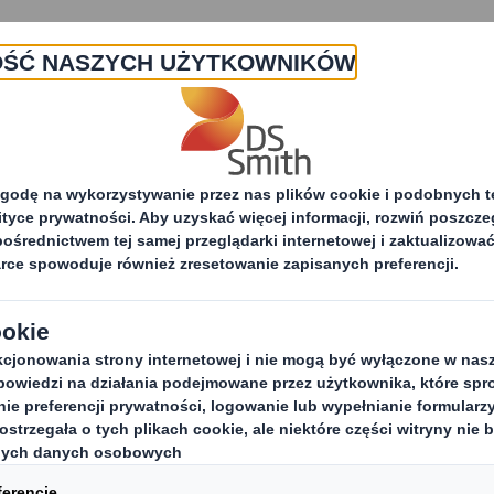
O nas
Produkty i usługi
Zrówno
ości
Wysoki poziom uszkodzonych dostaw przed Bla
ziom uszkodzonych
k Friday