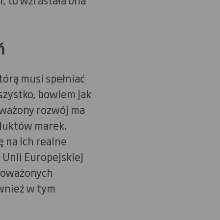
ń
tórą musi spełniać
szystko, bowiem jak
oważony rozwój ma
oduktów marek.
 na ich realne
Unii Europejskiej
wnoważonych
ównież w tym