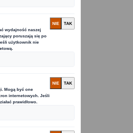
jmniej jedną
tniego roku, a
ar – wynika z
th, globalnego
akowaniowych.
ce drobne lub
ach do