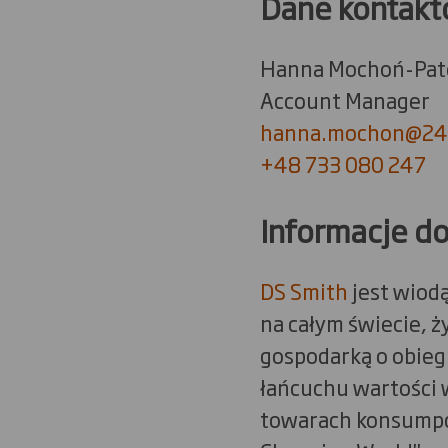
Dane kontakt
Hanna Mochoń-Pat
Account Manager
hanna.mochon@247
+48 733 080 247
Informacje d
DS Smith
jest wiod
na całym świecie, 
gospodarką o obieg
łańcuchu wartości 
towarach konsumpcy