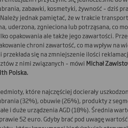
 ubrania, zabawki, kosmetyki, żywność – dziś p
Należy jednak pamiętać, że w trakcie transport
a, uderzona, zgnieciona lub potrząsana, co m
lko opakowania ale także jego zawartości. Prz
kowanie chroni zawartość, co ma wpływ na wi
ei przekłada się na zmniejszenie ilości reklamacj
ztów z nimi związanych – mówi
Michał Zawisto
th Polska.
edmioty, które najczęściej docierały uszkodzo
brania (32%), obuwie (26%), produkty z segm
ałe i duże urządzenia AGD (18%). Średnia war
prawie 52 euro. Gdyby brać pod uwagę wartość
ktu, który konsumenci kiedykolwiek otrzymali