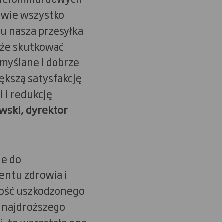
rawie wszystko
u nasza przesyłka
oże skutkować
emyślane i dobrze
ększą satysfakcję
i i redukcję
wski, dyrektor
ne do
entu zdrowia i
tość uszkodzonego
 najdroższego
, to wzrastała ona