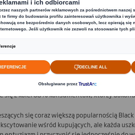
ało zrealizowane przez One Poll na zlecenie DS
działem 2 000 e-konsumentów z całej Polski.
dentów zrobiło zakupy online przynajmniej ra
rzez Internet każdego dnia.
 konsumentów o to, czy robią zakupy w trakcie 
 w trakcie najbardziej intensywnych dni w roku
ania wynika, że plany kupujących w Polsce dot
ay wzrosły o 35% w porównaniu z rokiem ubieg
e się z kolei 68% konsumentów, którzy dokonu
eszących się coraz większą popularnością Black 
scytowanie wśród kupujących, ale każda uszk
n entuzjazm i przyczynić się jednocześnie do 