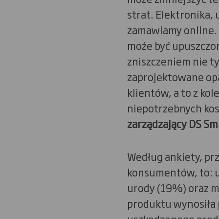
strat. Elektronika,
zamawiamy online. 
może być upuszczon
zniszczeniem nie ty
zaprojektowane opa
klientów, a to z kol
niepotrzebnych kos
zarządzający DS Smi
Według ankiety, prz
konsumentów, to: u
urody (19%) oraz m
produktu wynosiła 
uszkodzonego produ