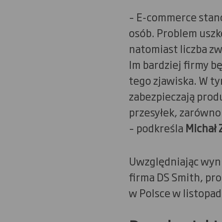
– E-commerce stano
osób. Problem uszk
natomiast liczba z
Im bardziej firmy b
tego zjawiska. W t
zabezpieczają prod
przesyłek, zarówno 
– podkreśla
Michał 
Uwzględniając wyni
firma DS Smith, p
w Polsce w listopa