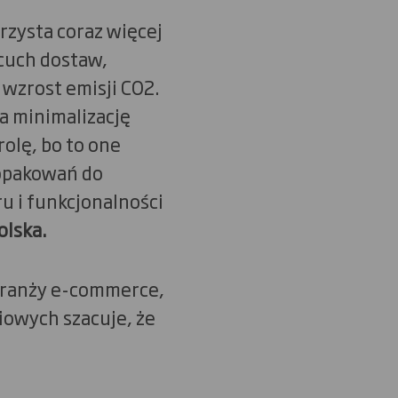
rzysta coraz więcej
cuch dostaw,
wzrost emisji CO2.
na minimalizację
olę, bo to one
 opakowań do
u i funkcjonalności
olska.
branży e-commerce,
owych szacuje, że