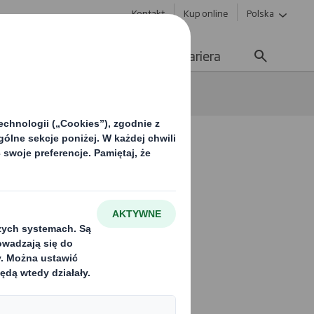
Kontakt
Kup online
Polska
ważony rozwój
Media
Kariera
ck Friday
 dostaw