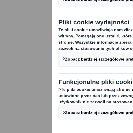
Aż 69% polski
uszkodzoną pac
do 63% trafił 
badania OnePo
lidera w zakr
Według analizy
poważne uszkod
konsumentów