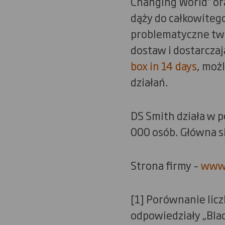
Changing World" o
dąży do całkowiteg
problematyczne two
dostaw i dostarcza
box in 14 days
, moż
działań.
DS Smith działa w p
000 osób. Główna si
Strona firmy –
www.
[1] Porównanie lic
odpowiedziały „Black