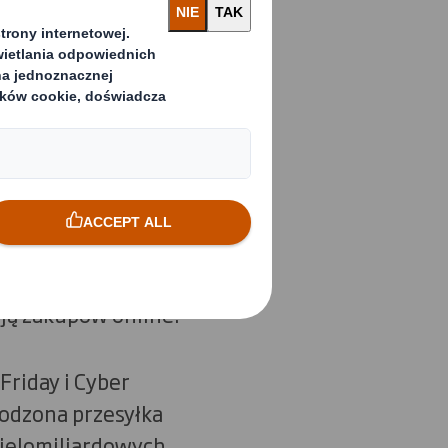
 Smith,
 Według wyników
z w tygodniu, a 9%
Black Friday i
 dla handlu
yczące skorzystania
łym. Na Black
ją zakupów online.
Friday i Cyber
odzona przesyłka
wielomiliardowych