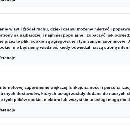
ch konsumentów otrzymało przyna
zkę z zakupami online w ciągu osta
przynajmniej jeden uszkodzony tow
ll, wykonanego na zlecenie DS Smi
esie zrównoważonych rozwiązań op
, średnio ponad 3 paczki posiadają
zenia trafiły w ostatnich miesiąc
.