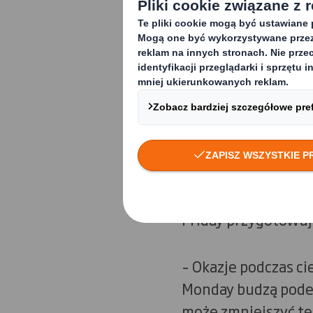
Badanie, które zost
przeprowadzono z u
ankiety 32% respon
dokonało zakupów p
W ankiecie zapytano
Cyber Monday, czyli
detalicznego. Z bad
z ofert Cyber Mond
Friday przygotowuj
– Okazje podczas ci
Monday budzą podek
może zmniejszyć te