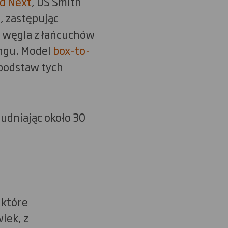
d Next
, DS Smith
, zastępując
 węgla z łańcuchów
ingu. Model
box-to-
 podstaw tych
rudniając około 30
 które
iek, z