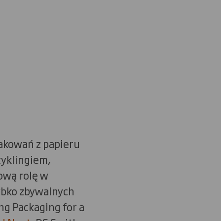
akowań z papieru
cyklingiem,
ową rolę w
ybko zbywalnych
ng Packaging for a