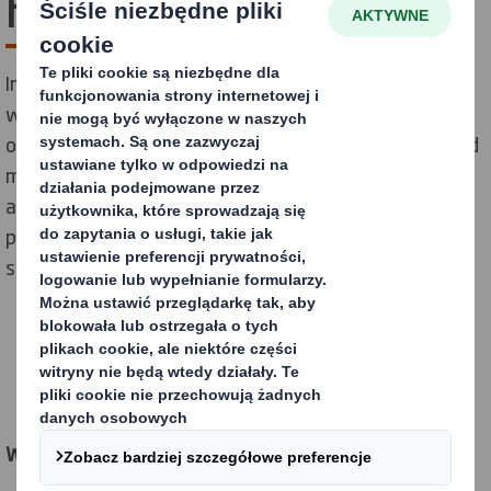
handlowego.
Intersnack Poland jest częścią Intersnack Group,
wiodącego producenta słonych przekąsek, orzechów
oraz masła orzechowego. Wyroby są sprzedawane pod
markami takim jak Felix czy Przysnacki. W związku z
akcją promocyjną chipsów, w kotle prażonych, klient
poszukiwał rozwiązania wspierającego sprzedaż w
sklepach wielkopowierzchniowych.
WYZWANIE: