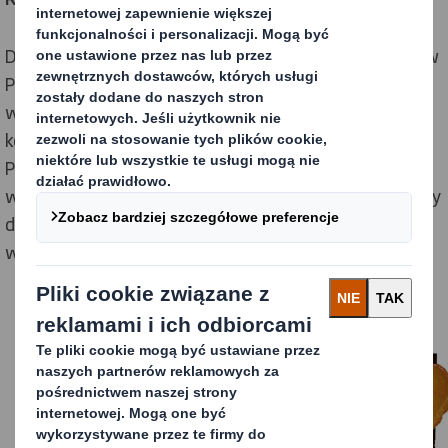
DS Smith, producent przyjaznych środowisku standów
POS, zaproponował rozwiązanie, które spełniło
wymagania klienta. Display świetnie naśladuje
kociołek, który jest pełen chipsów prażonych w kotle
Przysnacki. Topper sprawia, że stand jest dobrze
widoczny w sklepie. Wyraźnie eksponuje produkt, który
dzięki wysokiej jakości
nadrukowi offsetowemu
wygląda bardzo apetycznie.