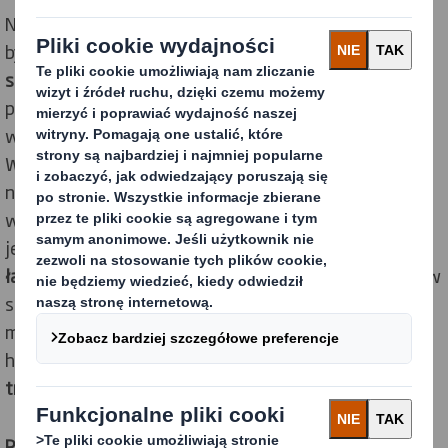
Najważniejszym zadaniem jakie miał spełniać display
była
promocja produktu
, którego unikalną cechą był
sposób wytwarzania
. Dzięki smażeniu porcji
pokrojonych plastrów ziemniaków na złocisty kolor w
wielkim kotle, osiągały one wyjątkową chrupkość.
Ważne więc było, aby materiały promocyjne
nawiązywały do tej receptury. Ten efekt miał być
wzmocniony
wielkością ekspozycji
– standu
jednopaletowego. Konieczne było zapewnienie
łatwego dostępu do produktu
i
świetnej widoczności
w
sklepach wielkopowierzchniowych. Dodatkowo stand
musiał być łatwy w obsłudze dla przedstawiciela
handlowego –
prosty i
szybki do złożenia
i
poręczny w
transporcie
.
ROZWIĄZANIE: