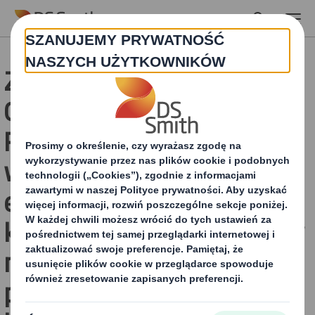
Skip to main content
Zwiększenie sprzedaży
Chipsów w Kotle
Prażonych dzięki
wielkogabarytowej
ekspozycji sklepowej,
która jest szybka i łatwa w
montażu przez
przedstawiciela