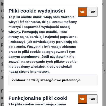
inżynieryjnych, w tym wykorzystanie lokalnej biomasy
i biogazu oraz energii odnawialnej, pochodzącej z
wiatru i słońca.
W 2017 roku DS Smith ogłosiło plan ograniczenia do
2030 roku poziomu emisji dwutlenku węgla
przypadającego na tonę produktu o 30%
–
w stosunku
do poziomu z 2015 roku. W ramach skoordynowanych
działań realizowanych w ponad 250 zakładach na
świecie do końca 2020 roku firmie udało się zmniejszyć
emisje o 23%, co było lepszym wynikiem niż pierwotnie
zakładano.
Firmie udało się osiągnąć ten wynik poprzez
inwestowanie w przełomową technologię, w tym w
rozwiązania w zakresie przetwarzania odpadów do