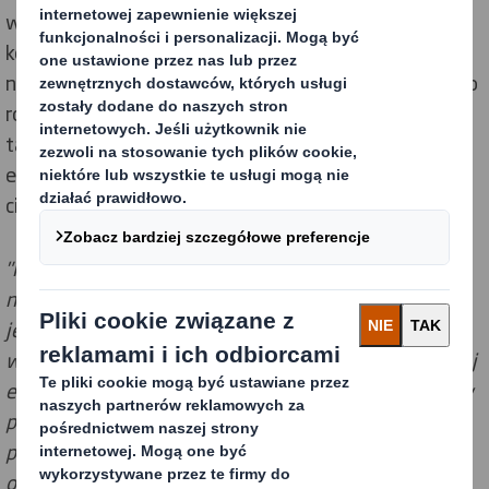
wytwarzania energii, najnowocześniejsze instalacje
kogeneracyjne oraz modernizację sprzętu, m.in.
nowych kotłów i oświetlenia LED. DS Smith zwiększyło
również wykorzystanie odnawialnych źródeł paliwa,
takich jak biogaz i biomasa oraz poprawiło zużycie
energii w celu ograniczenia emisji gazów
cieplarnianych.
"Produkcja przemysłowa jest jednym z
najtrudniejszych sektorów do dekarbonizacji, ale
jesteśmy zaangażowani w realizację naszej roli,
wyznaczając sobie jasny plan działań na rzecz zerowej
emisji. Produkujemy ekologiczne opakowania, które w
pełni nadają się do recyklingu i wierzymy, że dzięki
połączeniu przywództwa w zakresie gospodarki o
obiegu zamkniętym i działań klimatycznych możemy