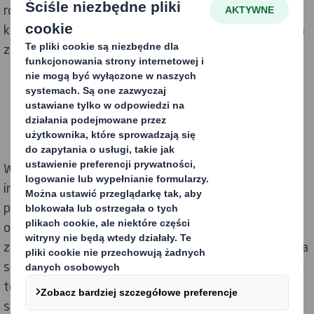
roku zerowego poziomu emisji netto, czyli stanu, w
którym działania podejmowane przez firmę i związana
z nimi emisja CO2 nie wywierają wpływu na klimat.
Wspomniane cele zostaną zatwierdzone przez
inicjatywę Science Based Target jako zgodne z celami
porozumienia paryskiego, planu działań mającego
ograniczyć globalne ocieplenie. Podkreśleniu ambicji i
zaangażowania DS Smith w zrównoważony rozwój ma
służyć także członkostwo firmy w kampanii ONZ „Race
to Zero” [„Wyścig do neutralności”]. Aby zrealizować
swoje zamiary, firma wprowadzi szereg rozwiązań