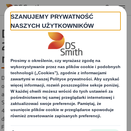
Skip to main content
DS Smith ogłasza, że do
2050 roku stanie się firmą
neutralną klimatycznie
DS Smith, wiodący dostawca przyjaznych środowisku
opakowań z tektury falistej, ogłosił dzisiaj szereg
ambitnych celów klimatycznych. W ramach tzw.
Science Based Target do 2030 roku firma zredukuje o
40% (w porównaniu z poziomami z 2019 roku) emisję
dwutlenku węgla przypadającą na tonę produktu.
Firma zobowiązała się także do osiągnięcia do 2050