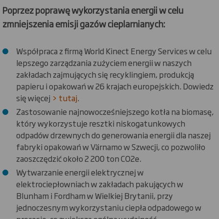
Poprzez poprawę wykorzystania energii w celu
zmniejszenia emisji gazów cieplarnianych:
Współpraca z firmą World Kinect Energy Services w celu
lepszego zarządzania zużyciem energii w naszych
zakładach zajmujących się recyklingiem, produkcją
papieru i opakowań w 26 krajach europejskich. Dowiedz
się więcej
> tutaj
.
Zastosowanie najnowocześniejszego kotła na biomasę,
który wykorzystuje resztki niskogatunkowych
odpadów drzewnych do generowania energii dla naszej
fabryki opakowań w Värnamo w Szwecji, co pozwoliło
zaoszczędzić około 2 200 ton CO2e.
Wytwarzanie energii elektrycznej w
elektrociepłowniach w zakładach pakujących w
Blunham i Fordham w Wielkiej Brytanii, przy
jednoczesnym wykorzystaniu ciepła odpadowego w