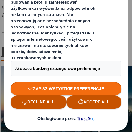
mieć realny wpływ na spowolnienie wzrostu
temperatury na świecie."
— Miles Roberts, Group Chief Executive w DS Smith
Jak to osiągnęliśmy?