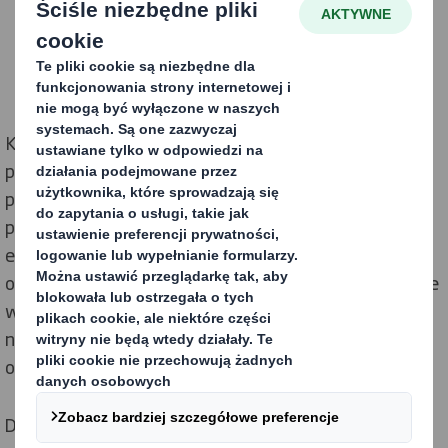
Konsumenci coraz częściej wolą kupować ekologiczne
produkty. To oznacza, że marki, które nie stosują
przyjaznych środowisku opakowań mogą zostać
pominięte przez klientów. W miarę rozwoju handlu
elektronicznego DS Smith, wiodący dostawca
opakowań z tektury falistej, ujawnia nowe dane, które
wskazują na gwałtowny wzrost popytu na w pełni
nadające się do recyklingu i bardziej ekologiczne
opakowania dla e-commerce.
Dynamiczny rozwój handlu elektronicznego jest