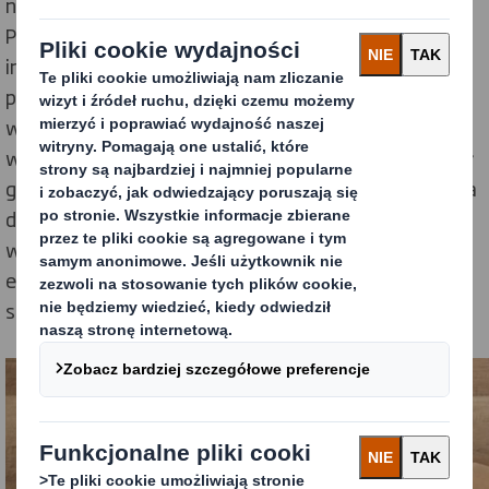
niezaprzeczalny – zgodnie z sondażem DS Smith 58%
Polaków twierdzi, że dokonuje więcej zakupów w
internecie od czasu lockdownu w marcu 2020 r., a 80%
planuje robić zakupy w internecie na tym samym lub
większym poziomie po zniesieniu obostrzeń. Z tego
względu w ciągu ostatniego roku DS Smith odnotował
gwałtowny wzrost popytu na ekologiczne opakowania
dla handlu elektronicznego – w Europie wzrost ten
wyniósł 35% dla branży odzieżowej, 35% dla branży
elektroniki domowej i biurowej oraz 51% dla branży
spożywczej.