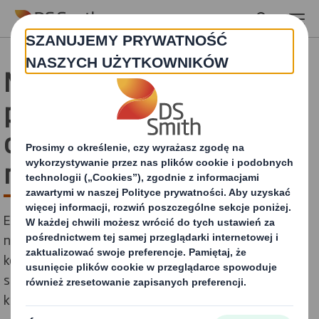
Skip to main content
Marki, które nie używają
przyjaznych środowisku
opakowań w e commerce
mogą pozostać w tyle
Ekologiczne opakowania dla e-commerce są stają się
normą dla wielu firm. Przede wszystkim przynoszą
korzyść dla środowiska, ale również pozwalają
sprostać oczekiwaniom coraz bardziej wymagających
klientów.