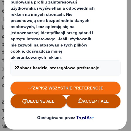
Ten wzrost ma jednak swoją cenę. Z przyjaznych
środowisku opakowań nadal korzysta ograniczona
liczba firm, co przekłada się na nieefektywność
łańcucha dostaw. Nie wszyscy zdają sobie sprawę, że
źle zaprojektowane opakowania powodują pustą
przestrzeń w ciężarówce i mnożą niepotrzebne
dostawy, przez co do atmosfery dostaje się więcej
dwutlenku węgla. Dzięki dobrze zaprojektowanym
opakowaniom maksymalizuje się również
wykorzystywanie włókien, co pozwala chronić nasze
zasoby naturalne.
Ze względu na rosnącą sprzedaż wysyłkową marki
muszą uświadamiać sobie zmianę preferencji
konsumentów, aby móc odpowiadać na ich potrzeby.
Niemal jedna trzecia polskich klientów przyznaje, że