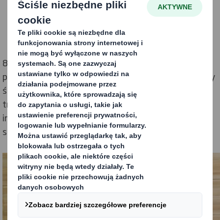
86% konsumentów w Europie uważa, że głównym
problemem współczesnego świata są kwestie ochrony
środowiska.
[1]
Klienci twierdzą, że marki powinny
troszczyć się o otoczenie, w którym funkcjonują, a
innowacyjne opakowania to jeden z najprostszych
sposobów.
[2]