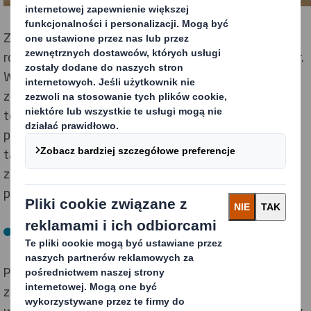
Z tego względu coraz więcej sieci handlowych wdraża
rozwiązania mające na celu zamianę plastiku na papier.
Wychodząc naprzeciw ich oczekiwaniom, DS Smith
zaprojektował EKOlogiczny POS. Używa w nim
tekturowych haków i listew cenowych, papierowych
podpór pod półki, tekturowych palet oraz papierowej
taśmy klejącej. Dzięki temu rozwiązaniu firmy
zaoszczędzą czas potrzebny na oddzielanie
plastikowych elementów konstrukcji do recyklingu.
Tekturowy hak
Plastikowe haki są powszechnie stosowane do
zawieszania produktów na standach. Dzięki
wprowadzeniu tekturowych zamienników, pracownicy