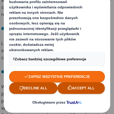
sklepów w łatwy sposób będą mogli oddać POS do
recyklingu.
Tekturowe listwy cenowe
Listwa cenowa wykonana w 100% z tektury z
okienkami umożliwiającymi umieszczenie i wymianę
cen sprawi, że stand w całości trafi na makulaturę.
Podpory papierowe pod półki
W POS-ach zazwyczaj zamocowane są niewidoczne
plastikowe klipsy. Bywają trudne do oddzielenia,
ponieważ są na stałe zamontowane w półce. Z tego
względu często POS-y nie podlegają recyklingowi.