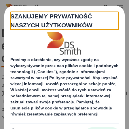
Skip to main content
DS Smith wprowadza
ekologiczne rozwiązania
dla POS
DS Smith, wiodący producent ekologicznych
opakowań, opracował nowy produkt, EKOlogiczny POS
(Point-of-Sale). Dzięki użyciu m.in. tekturowych haków i
listew cenowych, papierowych podpór pod półki czy
papierowej taśmy klejącej, standy i ekspozycje
reklamowe będą mogły być w pełni przetwarzane.