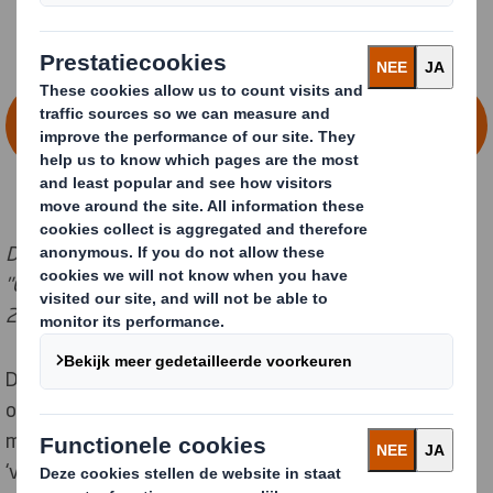
NEEM CONTACT OP VOOR MEER
INFORMATIE
Dit interview is eerder verschenen in de bijlage
"Circulaire Economie" bij Dagblad Trouw in februari
2021
DS Smith is leidend in duurzame verpakkingen. “Onze
ontwerpers zijn erop getraind. We willen zo veel
mogelijk een gesloten kringloop creëren. Ons beleid is
‘van doos naar doos in veertien dagen’,” stelt Wouter