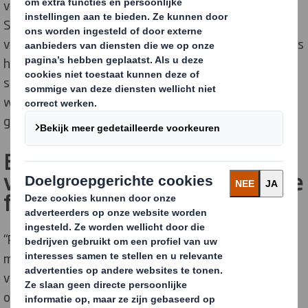
van Tol, Head of Government, Community Affairs and
Sustainability. Het verpakkingsbedrijf ontwerpt
volgens de Circulair Design Principles. “Onze ontwerpers
hebben allemaal een training gevolgd die is ontwikkeld
samen met de Ellen MacArthur Foudation, een
wereldwijde organisatie die aan de top staat op het
gebied van de circulaire economie.”
Bij het ontwerp van de
verpakking spelen verschillende
factoren een rol
“Producenten willen hun producten verzenden met zo
min mogelijk loze ruimte. Een ander vereiste is veilig
vervoer, zonder schade aan de producten.” Bij de
ontwerpfase wordt de hele supply chain nagebootst.