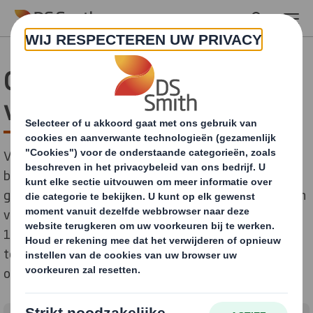
Skip to main content
Circulair ontwerpen in de
verpakkingsketen
Voor de consument is het niet direct zichtbaar, maar
binnen de verpakkingsketen worden enorme stappen
gezet richting circulariteit. Karton- en papierrecycler en
verpakkingsproducent DS Smith streeft ernaar om
100% van het geretourneerde verpakkingsmateriaal
te hergebruiken en duurzame verpakkingen te
ontwerpen zonder plastics.