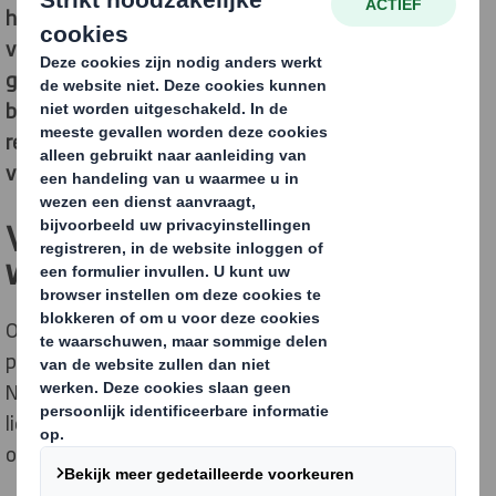
het gaat om online leveringen en de recyclebaarheid
van de verpakkingen. Een kwart van de respondenten
geeft zelfs aan niet meer bij een winkel online te
bestellen als het verpakkingsmateriaal moeilijk
recyclebaar is. Dat blijkt uit een onderzoek in opdracht
van DS Smith.
Voorkeur voor recyclebare
webshop verpakkingen
Ook hebben consumenten een sterke voorkeur voor
papier en kartonnen verpakkingen en 72% van de
Nederlanders en 62% van de Vlamingen willen het
liefst
zo min mogelijk plastic verpakkingsmaterialen
ontvangen.