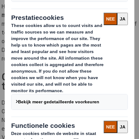
Het onderzoek wijst bovendien uit dat een
duidelijke
meerderheid
van de Nederlanders en Belgen aangeeft
minder of zelfs helemaal
niet meer online
bij een bedrijf
te
bestellen
na een product
beschadigd
te hebben
ontvangen. In 2018 was dat nog een op de drie.
Daarnaast bestaat er een sterke voorkeur voor
recyclebare verpakkingen.
Online shopper steeds minder
tolerant bij schade
De rol van verpakkingen daarin steeds belangrijker.
Ongeveer 70% van de Vlamingen en 80% van de
Nederlanders geeft aan minimaal één keer per maand
een online bestelling te doen. Bijna de helft van alle
Vlamingen en meer dan de helft van alle Nederlandse