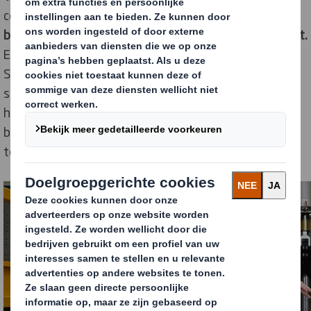
correspondenten ontvangt
ieder jaar wel een
beschadigde verpakking, productverpakking of product.
Een eerder onderzoek uit 2018 in opdracht van DS
Smith liet zien dat een derde van de consumenten het
shoppen bij een online winkel vermindert of zelfs
helemaal beëindigt na het ontvangen van een
beschadigd product. In 2021 is dat percentage sterk
toegenomen naar 58%.