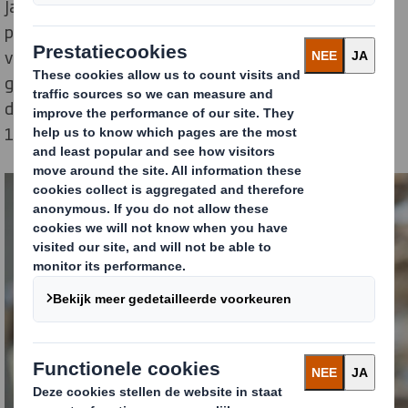
Jaar na jaar werden grotere hoeveelheden papier en
plastic in balen geperst en vanuit Europa en de VS
verscheept naar Chinese havens. De marktvraag bleef
groeien en het is dan ook niet moeilijk te begrijpen hoe
de mondiale recyclingeconomie van 28 miljoen ton/£
150 miljard ontstond.