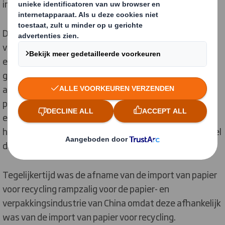
inspectieregels in te voeren.
De import van Papier voor Recycling naar China daalde
vrijwel onmiddellijk met 34% en dit creëerde een
exportkloof die aan beide kanten van de wereld grote
gevolgen had. Terwijl exporteurs verwoed de wereld
afzochten naar nieuwe kopers, kochten
papierfabrieken in de rest van Zuidoost- Azië het
enorme volume papier voor recycling waarvan ze
hadden toegezegd dit te accepteren, en waar ze al snel
door werden overspoeld.
Tegelijkertijd was de afname van de import van papier
voor recycling rampzalig voor de papier- en
verpakkingsindustrie van China omdat deze afhankelijk
was van de import van papier voor recycling.