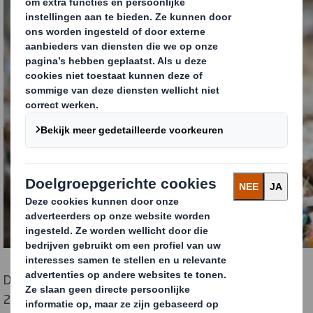
Dit alles veranderde op het moment dat China eind
2015 besloot om nieuwe kwaliteits standaard en