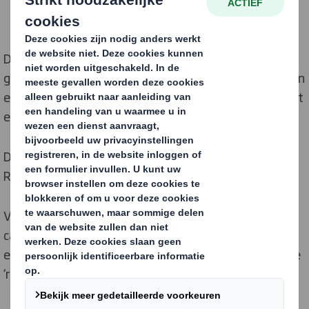
De mondiale exportmarkt wordt momenteel
geconfronteerd met een combinatie van veranderingen
en uitdagingen, waar ik in mijn 25-jarige loopbaan nooit
eerder mee werd geconfronteerd.
De spanning op de exportmarkten voor Papier voor
Recycling staat hoog op deze lijst met uitdagingen.
Vanaf het begin van de jaren 90 tot 2016 viel mijn
carrière in de Europese afval- en recyclingsector voor
een groot deel samen met de opkomst van China als de
‘recyclingkoning’ van de wereld.