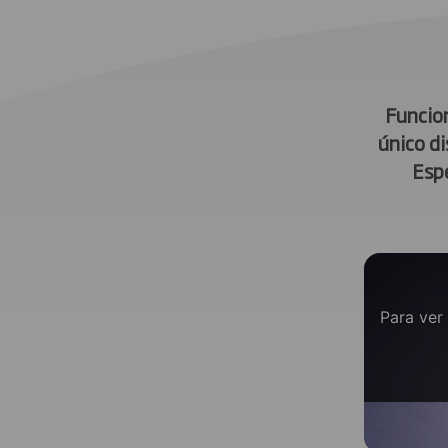
Funcion
único d
Esp
Para ver