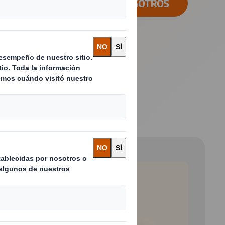
CONTACTA CON NOSOTROS
 and next buttons to move between slides. Only the cu