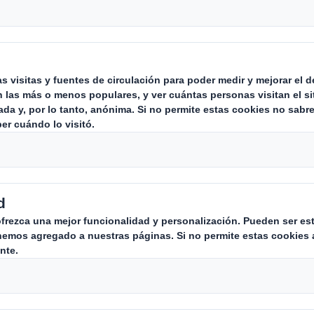
er
Carousel. Use previous
vel mundial denuncia