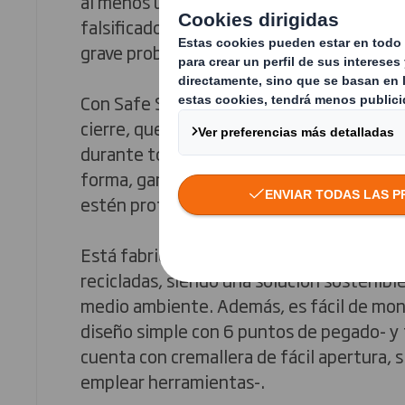
al menos un paquete perdido o robado y 
falsificados están aumentando, nos enc
grave problema en el comercio electrónic
Con Safe Sender, disfruta de un sencillo 
cierre, que ofrece una protección a prue
durante todo el proceso de entrega y dev
forma, garantizamos que los productos d
estén protegidos y se transporten de fo
Está fabricado 100% en cartón ondulado 
recicladas, siendo una solución sostenibl
medio ambiente. Además, es fácil de mont
diseño simple con 6 puntos de pegado- y fá
cuenta con cremallera de fácil apertura, 
emplear herramientas-.