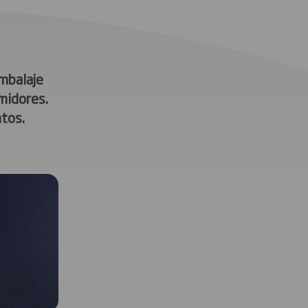
embalaje
midores.
tos.