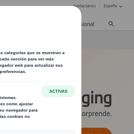
Contactanos
España
ad
Noticias
Carrera profesional
afe Sender
e-Packaging
Envía. Protege. Sorprende.