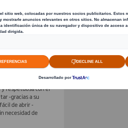
que los productos
ontramos ante un
Previous slide
o.
y eficaz sistema de
ba de manipulaciones
Haz clic para ampliar i
olución. De esta
e nuestros clientes
rma segura.
con fibras
e y respetuosa con el
ar -gracias a su
cil de abrir -
sin necesidad de