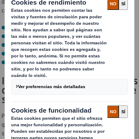
datos en tiempo real vinculados a las condiciones de la
cadena de suministro, incluyendo:
Temperatura
Humedad
Ubicación GPS
Detección de golpes
Si tu paquete se cae, inclina o se abre.
Identifica y soluciona problemas
de rendimiento en tu cadena de
suministro
ParceLive te proporciona información valiosa a medida
que tu embalaje avanza en cada etapa de la cadena de
suministro. Sus características incluyen: