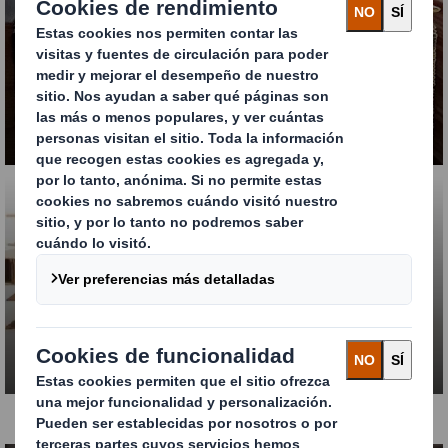
Fanfold
Honeycomb