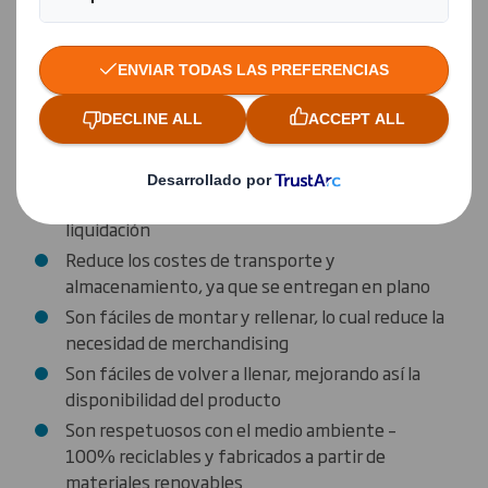
El expositor de cartón DumpBin puede mejorar
las ventas y aumentar el reconocimiento de
marca
Aumenta las ventas a través de una gran
visibilidad del producto
Atrae la atención del consumidor hacia los
productos en promoción, de temporada y de
liquidación
Reduce los costes de transporte y
almacenamiento, ya que se entregan en plano
Son fáciles de montar y rellenar, lo cual reduce la
necesidad de merchandising
Son fáciles de volver a llenar, mejorando así la
disponibilidad del producto
Son respetuosos con el medio ambiente –
100% reciclables y fabricados a partir de
materiales renovables