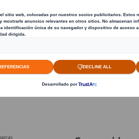
tor del
ith, combinamos
tros equipos de
ciclaje de
 una
dar a las
iclaje, reducir
us operaciones
marcas