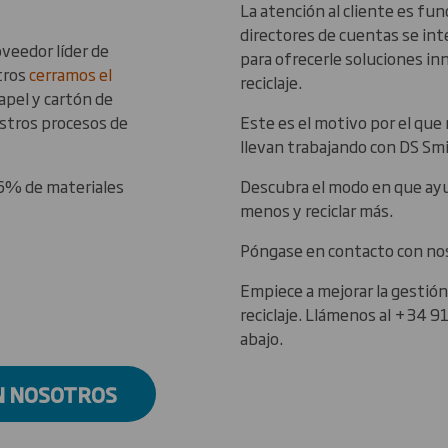
La atención al cliente es f
directores de cuentas se in
veedor líder de
para ofrecerle soluciones in
tros
cerramos el
reciclaje.
papel y cartón de
estros procesos de
Este es el motivo por el qu
llevan trabajando con DS Sm
86% de materiales
Descubra el modo en que ayu
menos y reciclar más.
Póngase en contacto con no
Empiece a mejorar la gestión
reciclaje. Llámenos al +34 91
abajo.
N NOSOTROS