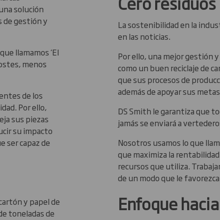
Cero residuos
una solución
s de gestión y
La sostenibilidad en la indu
en las noticias.
 que llamamos ‘El
Por ello, una mejor gestión y
costes, menos
como un buen reciclaje de ca
que sus procesos de producc
además de apoyar sus metas 
entes de los
dad. Por ello,
DS Smith le garantiza que todo
eja sus piezas
jamás se enviará a vertedero
ucir su impacto
e ser capaz de
Nosotros usamos lo que llam
que maximiza la rentabilidad
recursos que utiliza. Trabaj
de un modo que le favorezca
Enfoque hacia 
 cartón y papel de
de toneladas de