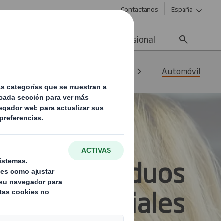
Contactanos
España
ad
Noticias
Carrera profesional
siduos y reciclaje para todos los
Automóvil
tión de residuos
industriales