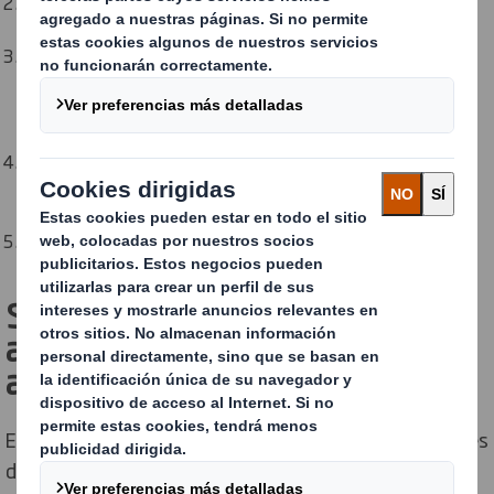
Un toque estacional
puede mantener tu mensaje
actualizado
.
Los expositores de temporada pueden ser una
herramienta poderosa para impulsar la conversión de
ventas de tu audiencia actual, así como de nuevas
audiencias objetivo.
Las
ofertas o promociones especiales de temporada
pueden ser el incentivo perfecto para que tus clientes
compren.
Una
campaña o promoción de temporada
puede dar a tu
marca una razón para que las personas se acerquen.
Sea cual sea la temporada, te
ayudamos a planificarla con
antelación
En DS Smith, la estacionalidad es todo el año y nunca es
demasiado pronto para comenzar a ser creativo y