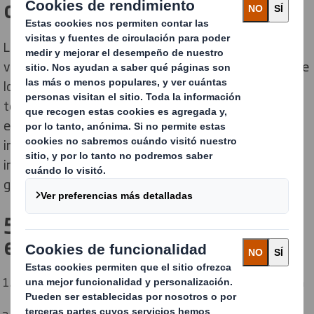
durante todo el año
Las tiendas tienen una mayor afluencia en las
vacaciones y otras épocas especiales del año en las que
los clientes salen a buscar artículos específicos de la
temporada. En un mercado cada vez más competitivo,
en el que las experiencias en tienda son cada vez más
importantes, es fundamental obtener y mantener el
interés de los clientes durante estos momentos de
gran actividad con expositores atractivos.
5 motivos para invertir en
estacionalidad
Los mensajes de temporada son atractivos porque están
de
actualidad
y son
relevantes
.