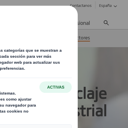
Contactanos
España
ad
Noticias
Carrera profesional
 residuos y reciclaje para todos los sectores
ones de reciclaje
industrial