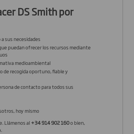
cer DS Smith por
 a sus necesidades
 que puedan ofrecer los recursos mediante
duos
ormativa medioambiental
o de recogida oportuno, fiable y
ersona de contacto para todos sus
sotros, hoy mismo
je. Llámenos al
+34 914 902 160
o bien,
o.