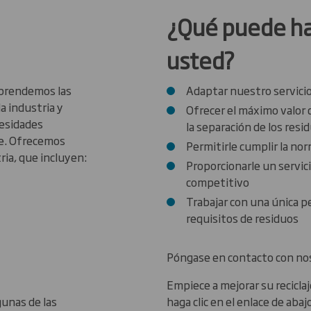
¿Qué puede ha
usted?
mprendemos las
Adaptar nuestro servicio
a industria y
Ofrecer el máximo valor
cesidades
la separación de los resi
aje. Ofrecemos
Permitirle cumplir la n
ria, que incluyen:
Proporcionarle un servici
competitivo
Trabajar con una única p
requisitos de residuos
Póngase en contacto con no
Empiece a mejorar su recicla
gunas de las
haga clic en el enlace de abaj