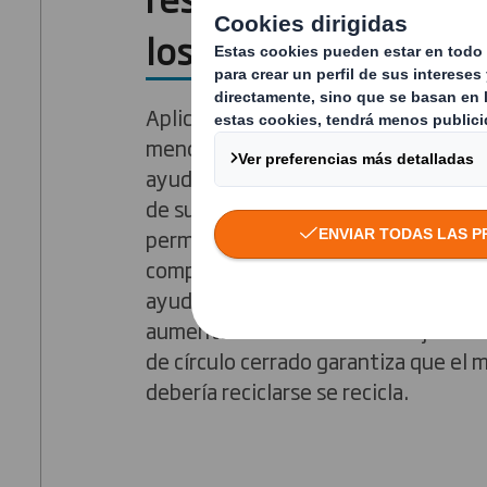
los sectores
Aplicando lo que nosotros llamamos 
menos’, DS Smith es una empresa es
ayudar a las empresas a maximizar la
de su reciclaje. Proporcionamos sol
permiten reducir los residuos, los co
complejidades. Llevamos más de 40
ayudando a empresas de distintas in
aumentar sus tasas de reciclaje. Nu
de círculo cerrado garantiza que el 
debería reciclarse se recicla.