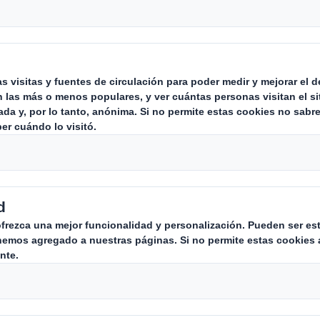
stión de
ara todos