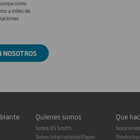
Europa como
mo a miles de
zaciones
N NOSOTROS
mbiante
Quienes somos
Que ha
Sobre DS Smith
Soluciones
Sobre International Paper
Productos