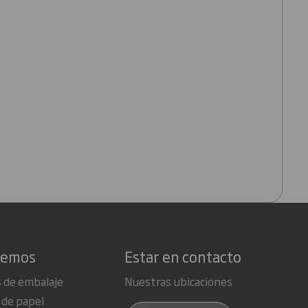
cemos
Estar en contacto
 de embalaje
Nuestras ubicaciones
 de papel