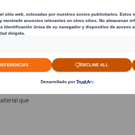
‘El poder de
pecializada en
 rentabilidad
uciones que
stes y las
 años
dustrias a
estro modelo
material que