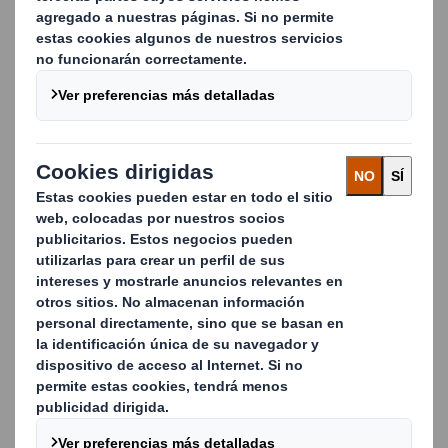
ayudarle a obtener la máxima rentabilidad de su
reciclaje mediante la implementación de servicios que
reducen los costes, los residuos y las complejidades.
Trabajar con materiales
que se pueden reciclar
Trabajamos con dedicación para conseguir la máxima
calidad posible en el reciclaje, por lo que fomentamos
activamente la separación de materiales en origen,
siempre que sea posible. Aunque también
comprendemos que establecer procesos para lograrlo
puede constituir un reto en el caso de empresas más
pequeñas con espacios limitados.
Este es el motivo por el que nuestro servicio de
reciclaje mezcla de residuos secos le permite separar
los materiales en distintas bolsas que nosotros