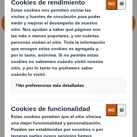
MIRA CÓMO RESOLVEMOS JUNTOS LOS
RETOS DEL PACKAGING
Imagina que
pudieras…
Analizar los comportamientos cambiantes de los
consumidores
y las expectativas del comercio
minorista.