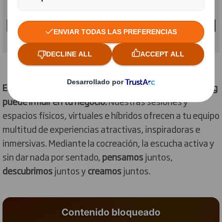
Es hora de que descubras hasta qué punto el packaging
puede influir en tu negocio.
Nuestras sesiones y
espacios físicos, virtuales e híbridos ofrecen a tu equipo
multitud de experiencias atractivas, inspiradoras e
inmersivas. Mediante la cocreación, la escucha activa y
sin dar nada por sentado,
pensamos
juntos,
descubrimos
juntos y
creamos
juntos.
Contenido bloqueado