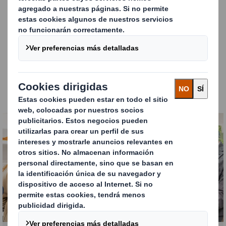
Abordar los temas y riesgos complejos
de la mano
de expertos en sostenibilidad, legislación y cadena
de suministro .
Comprender cómo el packaging y los materiales
PLV pueden ayudarte
a adaptar y dar forma a la
estrategia de tu empresa, cumplir objetivos y
obtener resultados .
Carousel. Use previous and next buttons to move betw
Haz clic para ampliar imagen