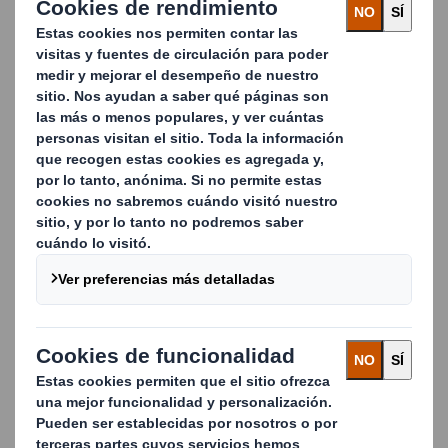
Impulsa las ventas donde más importa
Cuando están correctamente diseñados, los envases SRP
y RRP desempeñan un papel vital en tu mix promocional,
incrementando las ventas en el punto de compra del
consumidor. Trabajamos con tus equipos de marketing
para asegurarnos de que tu embalaje refleje la posición
de tu marca, logre una disrrupción visual en tu categoría
y contribuya al éxito de tus promociones.
Principales ventajas de nuestros SRPs:
Más mercancía y más variedad en la estantería
Mayor rapidez en la reposición de producto en las
tiendas
Mayor disponibilidad de producto
Comunicación de marca y promociones