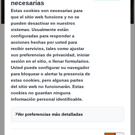
CONTACTA CON NOSOTROS
Triunfa con nuestros
SRPs
El aumento en la demanda de SRPs (Packaging Listo para
el lineal) y RRP (Packaging Listo para el Punto de Venta)
ha creado toda una nueva ciencia en el embalaje. En DS
Smith 'pensamos desde la estantería hacia atrás',
basando nuestras soluciones innovadoras en el tamaño
de los lineales en los que se colocarán tus productos, las
tasas conocidas de venta y reposición y el tamaño de
embalaje óptimo para tu producto.