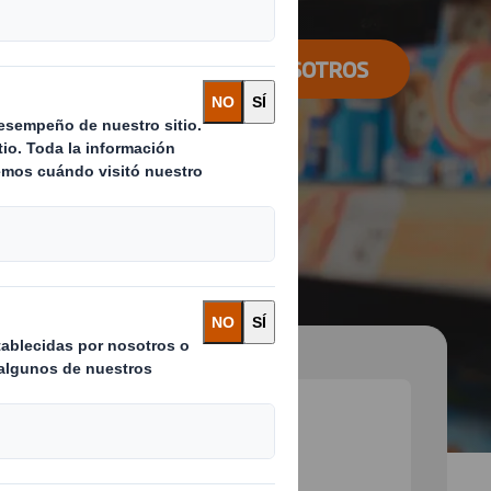
CONTACTA CON NOSOTROS
 and next buttons to move between slides. Only the cu