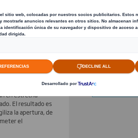
lado se fabrican
Previous slide
enado o embalaje
en los más sencillos
Haz clic para ampliar i
eriencia técnica y
cia en líneas de alta
este tipo de
n los puntos de
an en estrecha
ado. El resultado es
iliza la apertura, de
ometer el