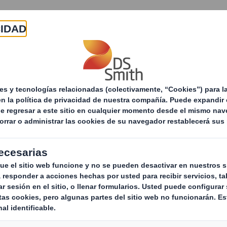
Acerca de
Productos y servicios
Sostenibilid
Soluciones de
Retail
Emb
Packaging
Packaging
tra
Embalaje econó
adaptado 