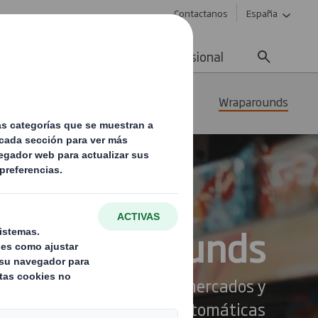
Contactanos
España
ad
Noticias
Carrera profesional
alajes para transito y
Wraparounds
nsporte
Wraparounds
mico diseñado para supermercados y
para líneas de embalaje automáticas