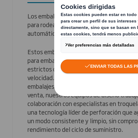
Los embalajes de cartón ondulado troque
para rodear los productos en líneas de ll
automático.
Estos embalajes, que a simple vista parec
para embalar productos, requieren de exp
estrictos controles para maximizar la efica
velocidad. Para satisfacer la demanda de 
embalajes listos para su uso y apertura e
venta, nuestros equipos de diseño trabaj
colaboración con especialistas en troquel
una tecnología líder de perforación que ag
un modo consistente y limpio, sin compr
rendimiento del ciclo de suministro.