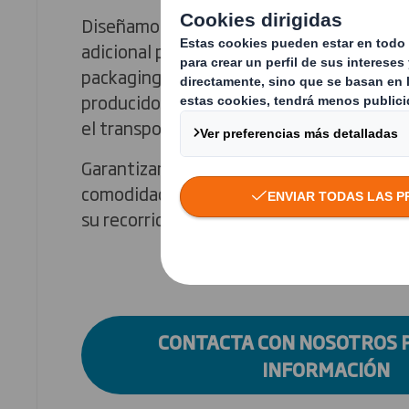
Diseñamos un packaging que garantiza u
adicional para productos frágiles o de gra
packaging alerta al consumidor en caso d
producido una intrusión o daño durante 
el transporte.
Garantizamos que tus productos están se
comodidad y protección a tus clientes en
su recorrido.
CONTACTA CON NOSOTROS 
INFORMACIÓN