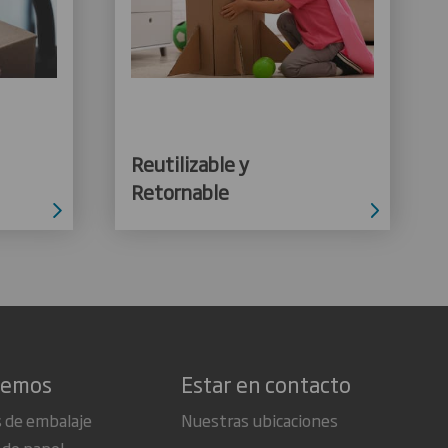
Reutilizable y
Retornable
cemos
Estar en contacto
 de embalaje
Nuestras ubicaciones
 de papel