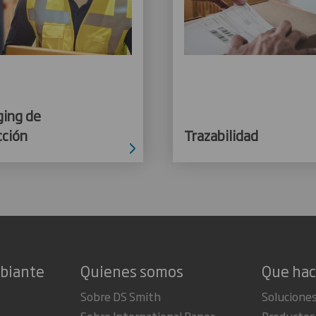
ging de
cción
Trazabilidad
mbiante
Quienes somos
Que ha
Sobre DS Smith
Soluciones
Sobre International Paper
Productos