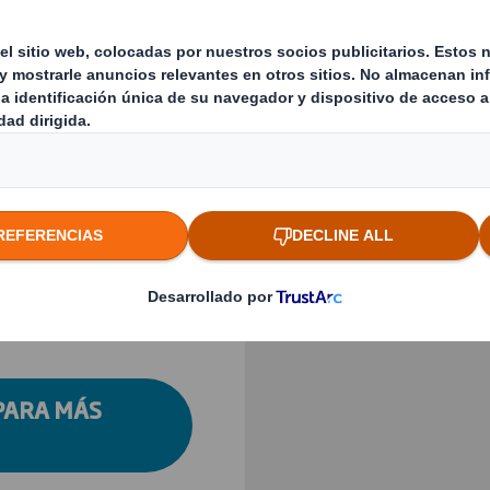
na protección
Previous slide
n valor. Este tipo de
e que se hubiera
el almacenamiento o
Haz clic para ampliar i
guros y ofrecen
 todas las etapas de
PARA MÁS