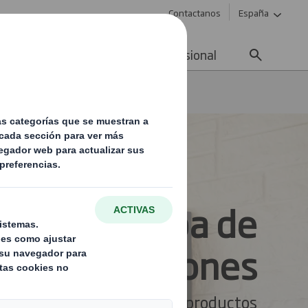
Contactanos
España
ad
Noticias
Carrera profesional
Prueba de Manipulaciones
A Prueba de
Manipulaciones
Protege tus productos