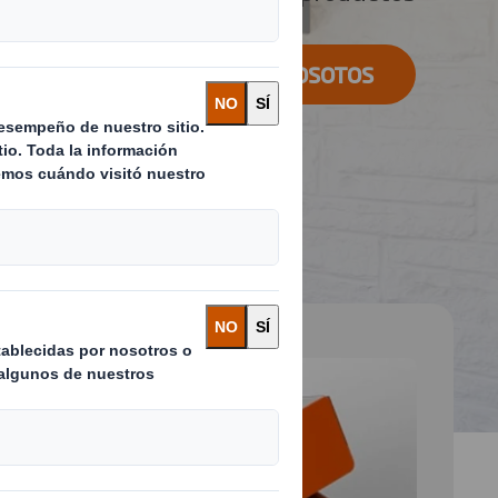
CONTACTA CON NOSOTOS
 and next buttons to move between slides. Only the cu