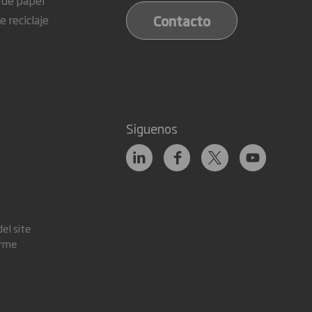
Contacto
e reciclaje
Siguenos
el site
orme