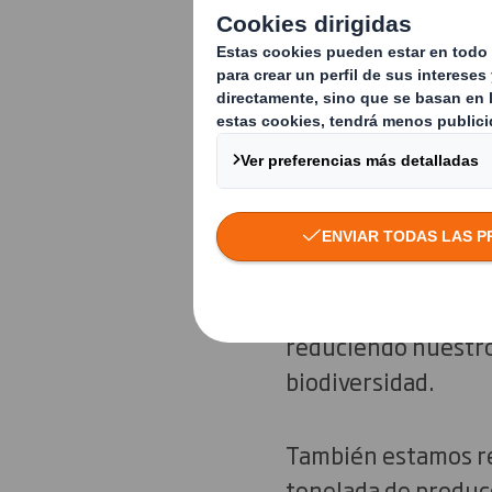
adoptar medidas par
Tierra.
La economía circula
mantenimiento de l
procesos para extra
Al abastecernos de
forma sostenible y
reduciendo nuestro 
biodiversidad.
También estamos re
tonelada de producc