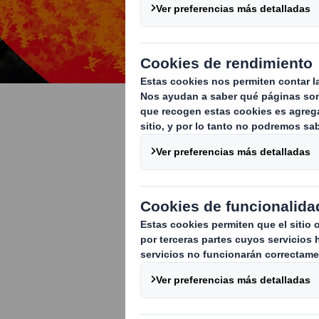
Naturalez
Protegiendo y
La biodiversidad e