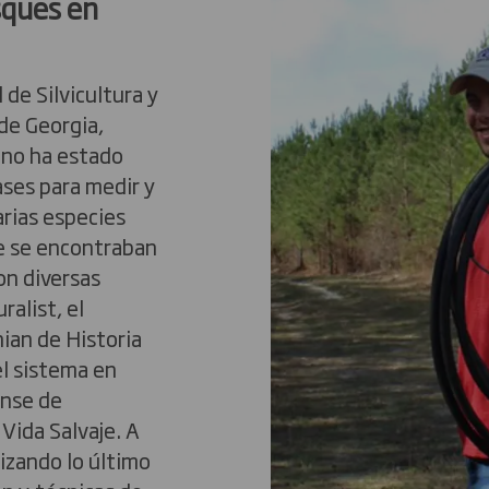
sques en
 de Silvicultura y
de Georgia,
ano ha estado
ases para medir y
arias especies
ue se encontraban
on diversas
ralist, el
ian de Historia
el sistema en
ense de
Vida Salvaje. A
lizando lo último