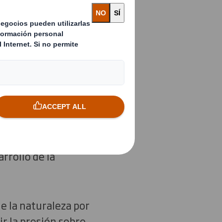
 toda la vida de la
ndo el
ntizando que los
za se regenere.
s y operaciones de
dades, estamos
rrollo de la
 la naturaleza por
ir la presión sobre