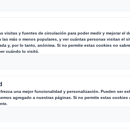
a
 regenerando la naturaleza.
stá disminuyendo rápidamente. Nunca ha sido 