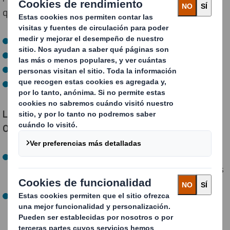
que les proporciones los siguientes datos:
Las dimensiones y pesos de tus productos
Combinaciones de pedidos
Gama de tamaños de cajas actual
Costes de transporte y materiales
Las ventajas de nuestra aplicación eBox Range
Optimiser
Menores costes:
Ahorra en materiales de packaging y
costes de transporte reduciendo al mínimo los espacios
vacíos.
Logística simplificada:
Optimiza tu espacio de
almacenamiento y acelera el proceso de packaging
gracias a la estandarización.