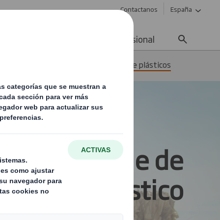
Contactanos
España
ad
Noticias
Carrera profesional
iduos y reciclaje
Reciclaje de plásticos
 de reciclaje de
plástico