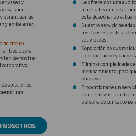
os envases y
Le ofrecemos una auditorí
mpresa para
materiales gratuita para 
y garantizar las
está desechando actua
can y embalan en
Nuestro servicio se ada
residuos específicos, te
actividades.
o de círculo
Separación de sus residuo
mientras que la
contaminación y garantiz
rmiten demostrar
Eliminar complejidades 
l corporativa
medioambiental para que 
empresa
 de soluciones
Proporcionarle un servici
 permitirán
competitivos –con frecu
persona de contacto para
N NOSOTROS