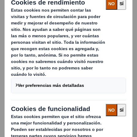
bebidas u otros productos a granel.
Bag-in-box está diseñado de tal forma que permite
vaciar la bolsa totalmente. Además de ello, nuestro
diseño bag-in-box está disponible en muchas formas y
tamaños, y puede tener diferentes sistemas surtidores.
Máquinas de embalaje para la industria de bebidas.
Además de nuestras soluciones Bag-in-box, somos
expertos en el diseño de máquinas de embalaje para todo
tipo de bebidas en botellas (plástico o vidrio), bolsas de
plástico o viales, como formadoras de estuches de una
sola pieza, formadoras de estuches de varias piezas,
insertadoras de separadores, selladoras de estuches o
líneas de Bag-in-box completas
Carousel. Use previous and next buttons to move betwe