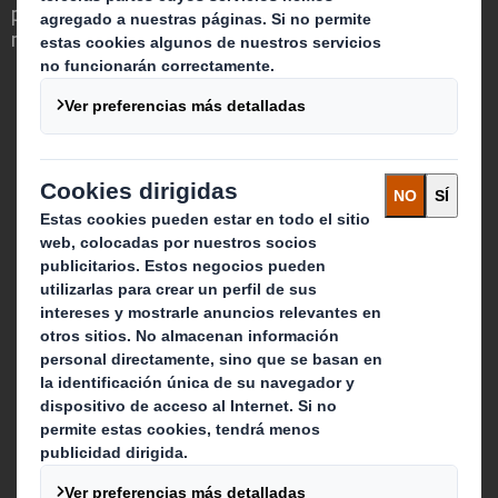
papel fundamental en el mundo que nos
rodea.
Quienes somos
Sobre DS Smith
Sobre International Paper
Combinación IP + DS Smith
Inversores
Sostenibilidad
Media
Carreras