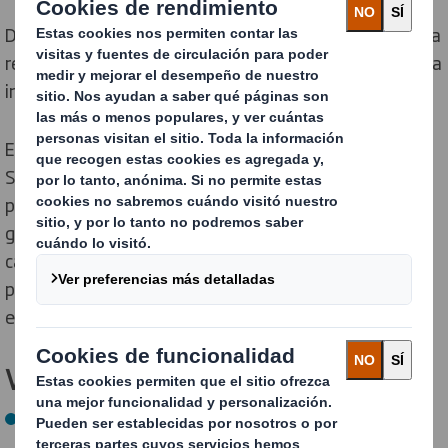
Del 11 al 13 de febrero estaremos en Enomaq, una feria
referente a nivel internacional y un espacio clave para la
innovación y sostenibilidad en el sector vitivinícola.
En nuestro stand, situado en el pabellón 8, Calle A-B,
Stand 9-12, podrás descubrir nuestras soluciones de
packaging para botellas y bricks, diseñadas para
garantizar la máxima seguridad en cada etapa de la
cadena de suministro, ya sea para exhibición en el
punto de venta, para envíos a domicilio e, incluso, para
exportaciones.
Venta agrupada de bricks
DS Smith Light Wrap