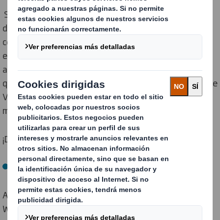
Se trata de un embalaje tipo wraparound para líneas
de alta velocidad de bricks y botellas, diseñado para
ceder de forma controlada ante la compresión del
envase primario evitando desperfectos y
abombamientos. El resultado es una caja wraparound
que puede ayudar a disminuir las mermas en el Punto de
Venta, mejorar la imagen de marca, reducir el impacto
medioambiental y disminuir los costes.
¡Descubre más sobre
Light Wrap
!
DS Smith Round Wrap
Aplicamos la tecnología Arcwise a DS Smith Round
Wrap - embalaje agrupador de bebidas - para crear un