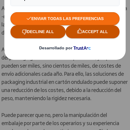
Además, un buen paletizado facilitará la correcta carga
-en el camión, avión o barco, por ejemplo- y garantizará
la seguridad de tu mercancía, evitando costes por
deterioros o roturas.
Asimismo, cuando se trata de exportaciones, el peso
del packaging cobra aún más importancia, ya que
pueden ser miles, sino cientos de miles, de costes de
envío adicionales cada año. Para ello, las soluciones de
packaging industrial en cartón ondulado puede suponer
una reducción de los costes, debido a la reducción del
peso, manteniendo la rigidez necesaria.
Puede parecer que no, pero la manipulación del
embalaje por parte de los operarios y su experiencia