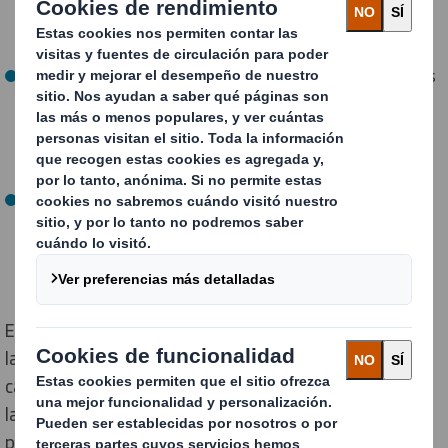
unidades en menos espacio sin comprometer el
contenido.
La protección de los productos o las piezas
. Para ello, las
soluciones de packaging a medida pueden ayudarte a
transportar el mayor número de piezas posibles en
perfectas condiciones, reduciendo los riesgos por
movimientos o roturas.
El impacto medioambiental
, siendo los embalajes en
cartón ondulado o los embalajes reutilizables dos
opciones para alcanzar los objetivos en materia de
sostenibilidad.
Estos son solo algunos ejemplos y, en todo momento,
la solución adecuada dependerá de las necesidades de
cada proyecto. A pesar de todo ello, a veces no se le da
la consideración que se le debe dar. ¿Vemos cómo el
packaging puede ayudarte a mejorar la gestión de tu