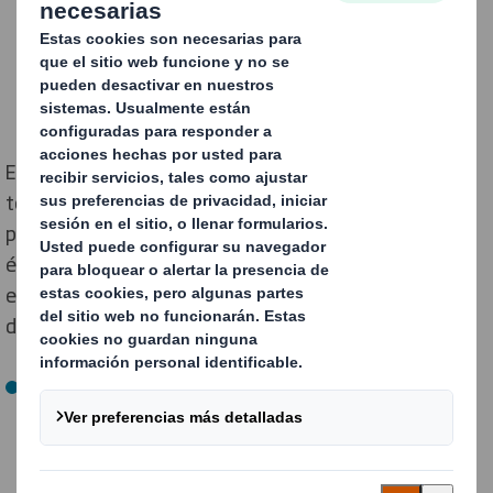
El packaging industrial es un factor determinante en
toda la cadena de suministro y una solución adecuada
puede ayudar a que tu negocio, a nivel logístico, tenga
éxito. Por ello, es importante tomarse un tiempo para
encontrar el embalaje adecuado, ya que puede incidir
directamente en algunos aspectos como:
Los costes de envío y almacenamiento
, que pueden
verse incrementados o reducidos según el packaging.
Por ejemplo, un embalaje plegable ayudará a reducir el
espacio que ocupa en vacío o un embalaje apilable en
varias alturas te facilitará poder contar con más