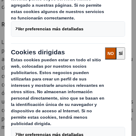
cadena de suministro?
Reducción de los costes
Los embalajes optimizados para cada cadena logística
puede suponer un ahorro en espacio de
almacenamiento tanto en tu almacén, como en el de tu
cliente o distribuidores; así como ahorros logísticos en
cuanto al transporte. Para ello es importante saber
cómo organizar la mercancía del almacén de manera
óptima y analizar el medio de transporte que será
utilizado, así como contar el diseño adecuado. Opciones
como los
embalajes plegables
y los embalajes apilables
pueden ser dos soluciones de packaging industrial para
mejorar en este aspecto.