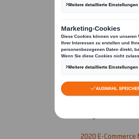
Die ideale Transpo
Prozessoptimierer
Ausgabe des e-com
2020 E-Commerce M