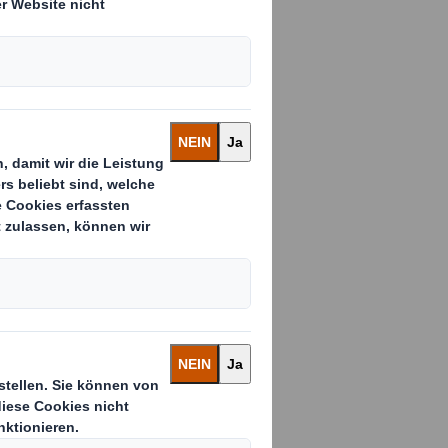
ng-Höhepunkt
hten für
einem echten
richtige