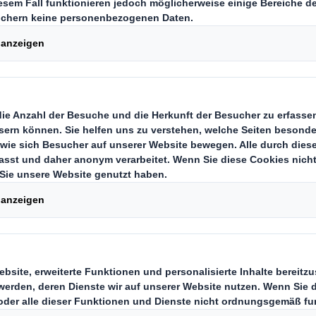
ge Monate bis zum Online-Shoppi
mit der Online-Einkauf zu Weihnac
nline-Händler gleichermaßen zu 
ommt es ganz entscheidend auf die 
.