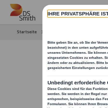
Skip to main content
Über
Startseite
Media
News/Pressem
Innovativ
macht den