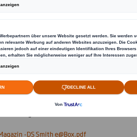
rtverpackung ist
Beschützer
,
Markenbotschaft
in Einem. Lesen Sie hier den ganzen Artikel au
merce Magazins.
agazin -DS Smith e@Box.pdf