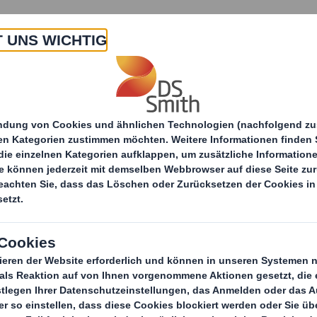
 Uns
Produkte & Service
Branchen
Nachha
itteilungen
e@Box-E-Commerce-Verpackung
e Online-Verpackun
 Unterschied