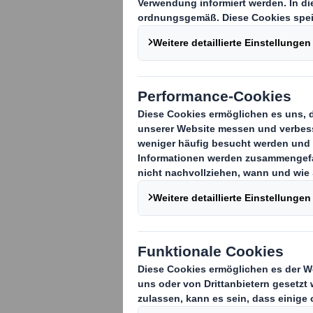
Nur noch weni
des Jahres. Da
Shopper und O
Erfolg wird, k
Verpackung an