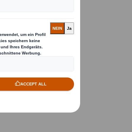
er
und
s der aktuellen