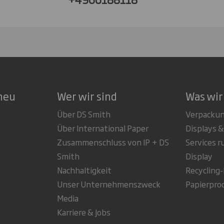
neu
Wer wir sind
Was wir
Über DS Smith
Verpacku
Über International Paper
Displays &
Zusammenschluss von IP + DS
Services 
Smith
Display
Nachhaltigkeit
Recycling
Unser Unternehmenszweck
Papierpro
Media
Karriere & Jobs