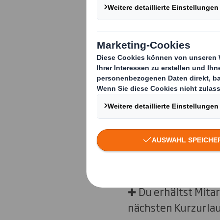
Wo auch immer Du 
und gern im Team ar
Möglichkeiten wir D
Deine Benefit
✚ Attraktive Verg
✚ 30 Tage Urlaub i
✚ Du erhältst Mita
nächsten Kurzurla