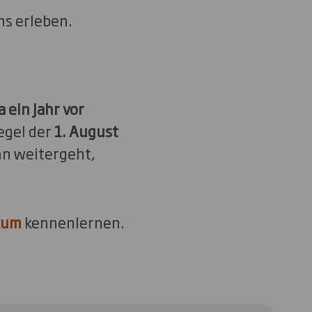
ns erleben.
 ein Jahr vor
Regel der
1. August
nn weitergeht,
kum
kennenlernen.