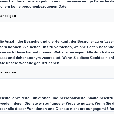
ildung bei DS Smit
r Suche nach einem Ausbildungspla
richtig, was Dich interessiert? Ode
 willst Dich genauer informieren?