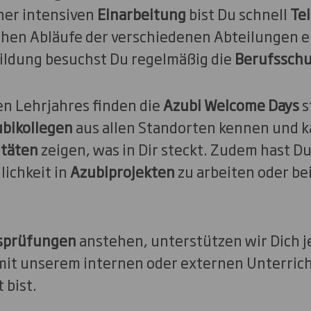
iner intensiven
Einarbeitung
bist Du schnell
Tei
glichen Abläufe der verschiedenen Abteilungen
ildung besuchst Du regelmäßig die
Berufsschu
en Lehrjahres finden die
Azubi Welcome Days
s
bikollegen
aus allen Standorten kennen und k
itäten
zeigen, was in Dir steckt. Zudem hast 
lichkeit in
Azubiprojekten
zu arbeiten oder be
sprüfungen
anstehen, unterstützen wir Dich j
it unserem internen oder externen Unterrich
 bist.