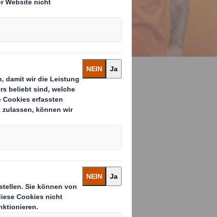
h
tz, weißt aber
r hast Du schon