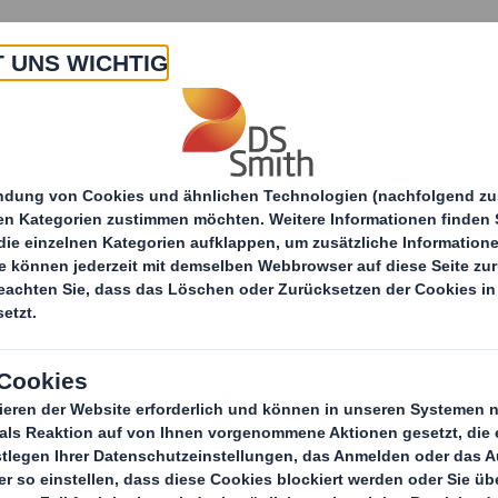
 Uns
Produkte & Service
Branchen
Nachha
bei DS Smith
Ausbildung
Ausbildung & Ben