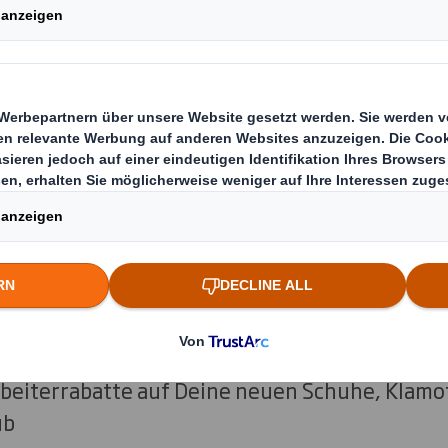
gerade stehst - wenn Du Verantwortung übe
beitest, bist Du bei DS Smith genau richtig. S
ir bieten.
s als Auszubildende bei DS Smit
ütung
m Jahr
rbeiterrabatte auf Deine neuen Schuhe, Klamo
ub