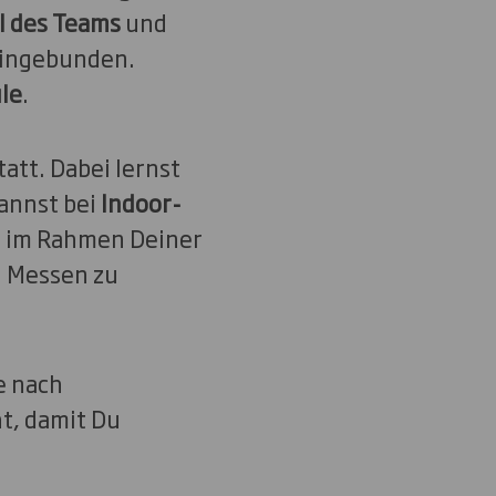
l des Teams
und
 eingebunden.
le
.
tatt. Dabei lernst
annst bei
Indoor-
Du im Rahmen Deiner
i Messen zu
e nach
t, damit Du