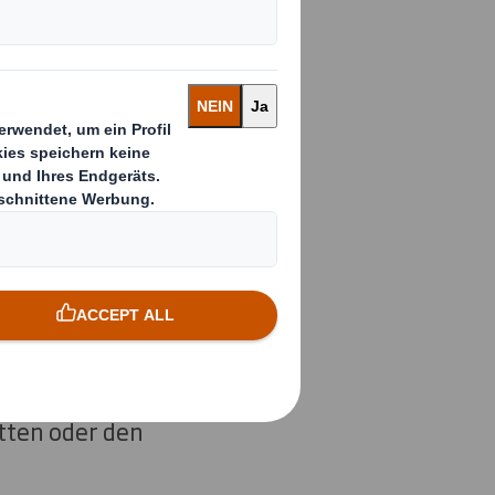
rnehmen möchtest
chau Dir an, welche
h
tten oder den