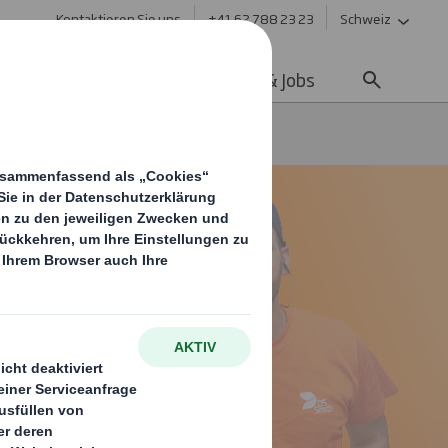
Kontaktieren Sie uns
+41 62 788 23 23
Schweiz
ltigkeit
Media
Karriere & Jobs
efits